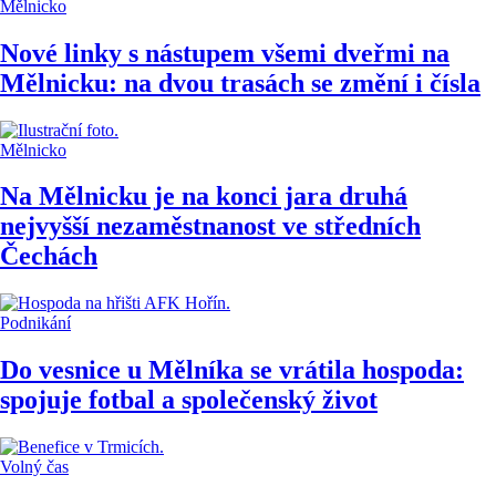
Mělnicko
Nové linky s nástupem všemi dveřmi na
Mělnicku: na dvou trasách se změní i čísla
Mělnicko
Na Mělnicku je na konci jara druhá
nejvyšší nezaměstnanost ve středních
Čechách
Podnikání
Do vesnice u Mělníka se vrátila hospoda:
spojuje fotbal a společenský život
Volný čas