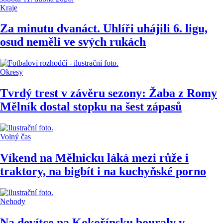
Kraje
Za minutu dvanáct. Uhlíři uhájili 6. ligu,
osud neměli ve svých rukách
Okresy
Tvrdý trest v závěru sezony: Žaba z Romy
Mělník dostal stopku na šest zápasů
Volný čas
Víkend na Mělnicku láká mezi růže i
traktory, na bigbít i na kuchyňské porno
Nehody
Na devítce na Kokořínsku bouraly v