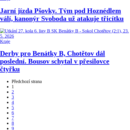
Jarní jízda Pšovky. Tým pod Hoznédlem
válí, kanonýr Svoboda už atakuje třicítku
Kraje
Derby pro Benátky B, Chotětov dál
poslední. Bousov schytal v přesilovce
čtyřku
Předchozí strana
1
2
3
4
5
6
7
8
9