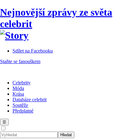
Nejnovější zprávy ze světa
celebrit
Sdílet na Facebooku
Staňte se fanouškem
Celebrity
Móda
Krása
Databáze celebrit
Soutěže
Předplatné
☰