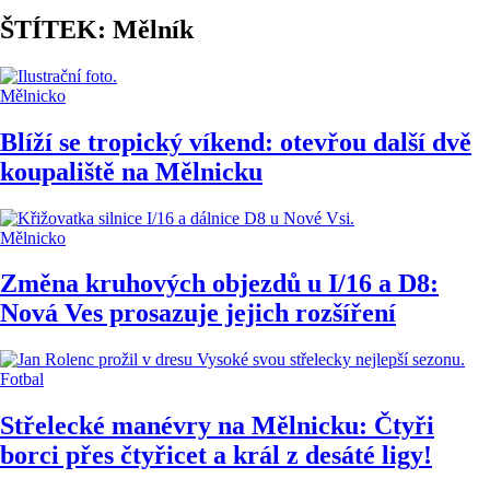
ŠTÍTEK: Mělník
Mělnicko
Blíží se tropický víkend: otevřou další dvě
koupaliště na Mělnicku
Mělnicko
Změna kruhových objezdů u I/16 a D8:
Nová Ves prosazuje jejich rozšíření
Fotbal
Střelecké manévry na Mělnicku: Čtyři
borci přes čtyřicet a král z desáté ligy!