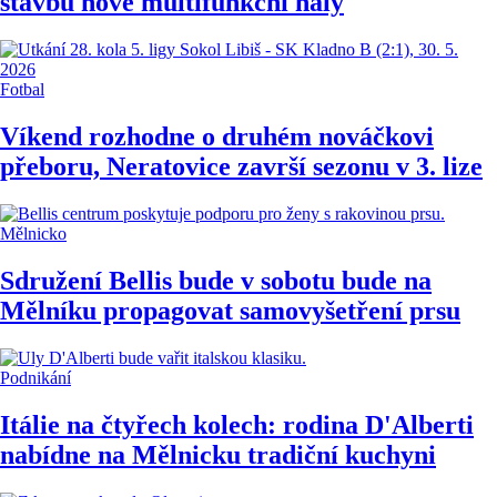
stavbu nové multifunkční haly
Fotbal
Víkend rozhodne o druhém nováčkovi
přeboru, Neratovice završí sezonu v 3. lize
Mělnicko
Sdružení Bellis bude v sobotu bude na
Mělníku propagovat samovyšetření prsu
Podnikání
Itálie na čtyřech kolech: rodina D'Alberti
nabídne na Mělnicku tradiční kuchyni