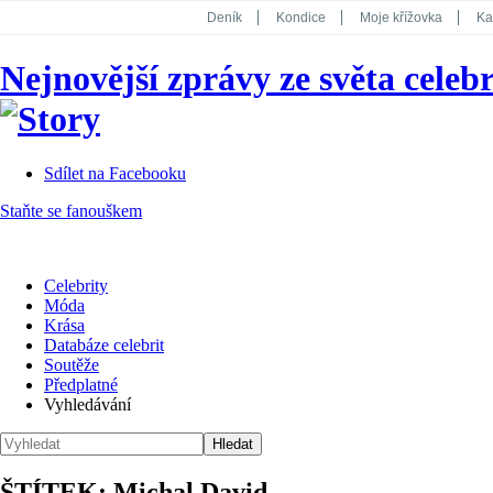
Deník
Kondice
Moje křížovka
Ka
National Geographic
Dotyk
Story
Nejnovější zprávy ze světa celebr
Koktejl
Sdílet na Facebooku
Staňte se fanouškem
Celebrity
Móda
Krása
Databáze celebrit
Soutěže
Předplatné
Vyhledávání
ŠTÍTEK: Michal David