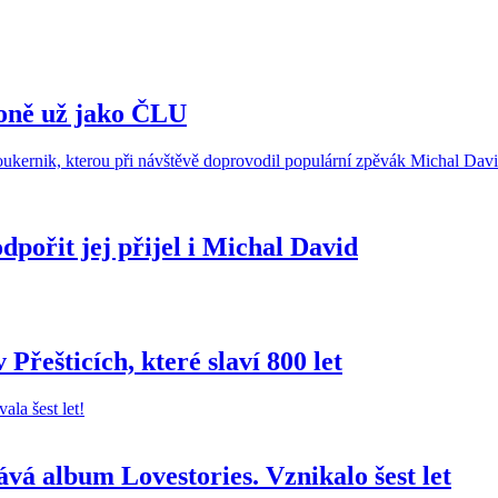
zoně už jako ČLU
dpořit jej přijel i Michal David
Přešticích, které slaví 800 let
á album Lovestories. Vznikalo šest let