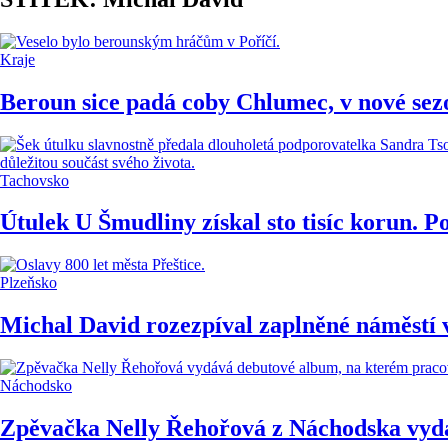
Kraje
Beroun sice padá coby Chlumec, v nové se
Tachovsko
Útulek U Šmudliny získal sto tisíc korun. Po
Plzeňsko
Michal David rozezpíval zaplněné náměstí v 
Náchodsko
Zpěvačka Nelly Řehořová z Náchodska vydáv