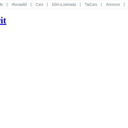
fe
iReceptář
Cars
Dům a zahrada
TipCars
Annonce
Květy
Překvapení
iGurmet
eStránky
Kreativ
iGlanc
it