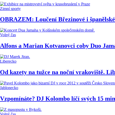
Zimní sporty
OBRAZEM: Loučení Březinové i španělské 
Volný čas
Alfons a Marian Kotvanovci coby Duo Jama
Liberecko
Od kazety na tužce na noční vrakoviště. Li
Jablonecko
Vzpomínáte? DJ Kolombo líčí svých 15 minu
Volný čas