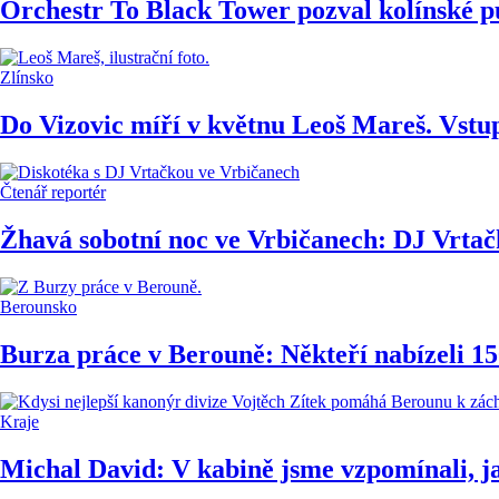
Orchestr To Black Tower pozval kolínské 
Zlínsko
Do Vizovic míří v květnu Leoš Mareš. Vstu
Čtenář reportér
Žhavá sobotní noc ve Vrbičanech: DJ Vrtačk
Berounsko
Burza práce v Berouně: Někteří nabízeli 1
Kraje
Michal David: V kabině jsme vzpomínali, ja