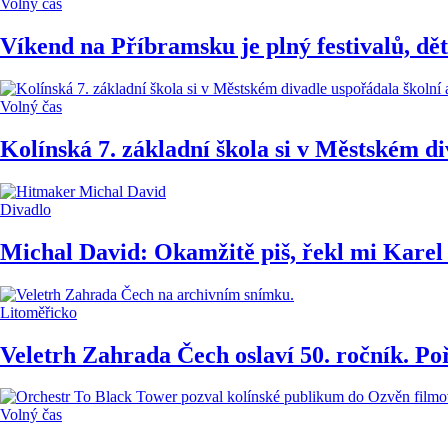
Volný čas
Víkend na Příbramsku je plný festivalů, dět
Volný čas
Kolínská 7. základní škola si v Městském d
Divadlo
Michal David: Okamžitě piš, řekl mi Karel 
Litoměřicko
Veletrh Zahrada Čech oslaví 50. ročník. P
Volný čas