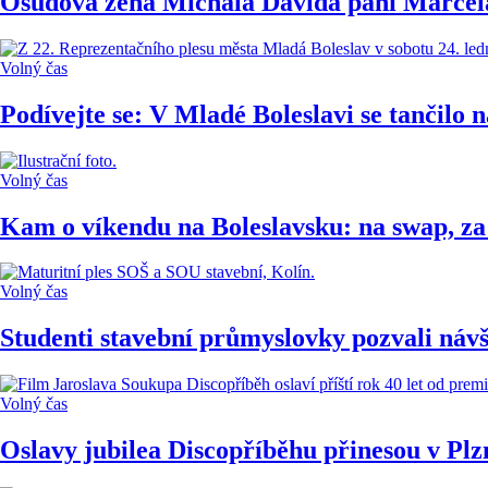
Osudová žena Michala Davida paní Marcela. 
Volný čas
Podívejte se: V Mladé Boleslavi se tančilo n
Volný čas
Kam o víkendu na Boleslavsku: na swap, za
Volný čas
Studenti stavební průmyslovky pozvali návš
Volný čas
Oslavy jubilea Discopříběhu přinesou v Plz