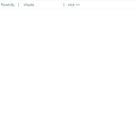
Realcity
Vlasta
více >>
Automodul.cz
Poznat svět