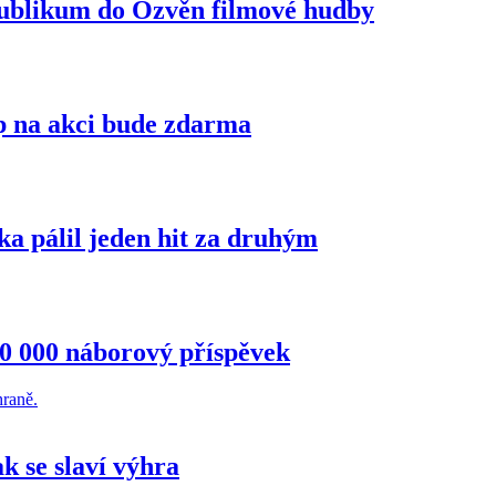
publikum do Ozvěn filmové hudby
p na akci bude zdarma
a pálil jeden hit za druhým
50 000 náborový příspěvek
k se slaví výhra