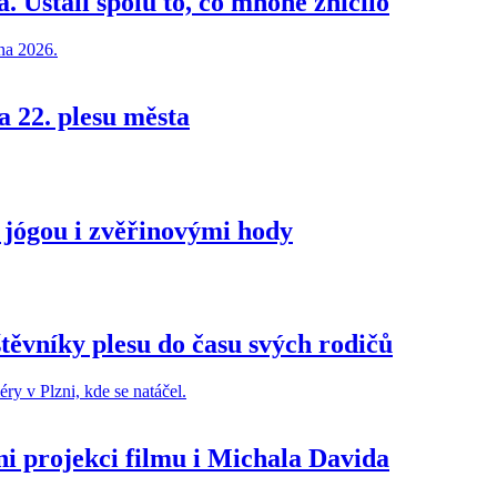
Ustáli spolu to, co mnohé zničilo
a 22. plesu města
 jógou i zvěřinovými hody
těvníky plesu do času svých rodičů
ni projekci filmu i Michala Davida