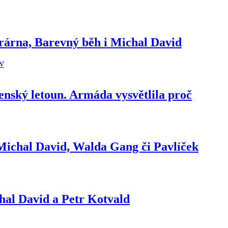
trárna, Barevný běh i Michal David
enský letoun. Armáda vysvětlila proč
í Michal David, Walda Gang či Pavlíček
chal David a Petr Kotvald