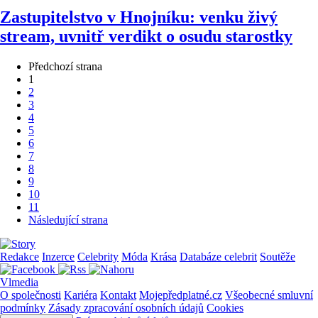
Zastupitelstvo v Hnojníku: venku živý
stream, uvnitř verdikt o osudu starostky
Předchozí strana
1
2
3
4
5
6
7
8
9
10
11
Následující strana
Redakce
Inzerce
Celebrity
Móda
Krása
Databáze celebrit
Soutěže
Vlmedia
O společnosti
Kariéra
Kontakt
Mojepředplatné.cz
Všeobecné smluvní
podmínky
Zásady zpracování osobních údajů
Cookies