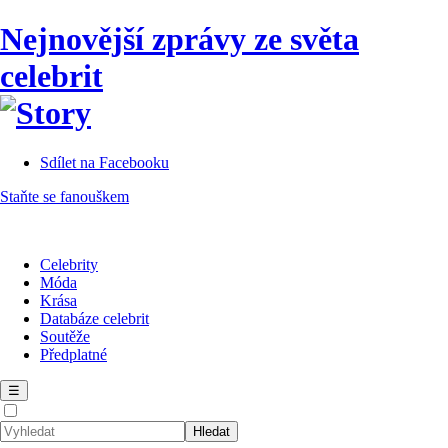
Nejnovější zprávy ze světa
celebrit
Sdílet na Facebooku
Staňte se fanouškem
Celebrity
Móda
Krása
Databáze celebrit
Soutěže
Předplatné
☰