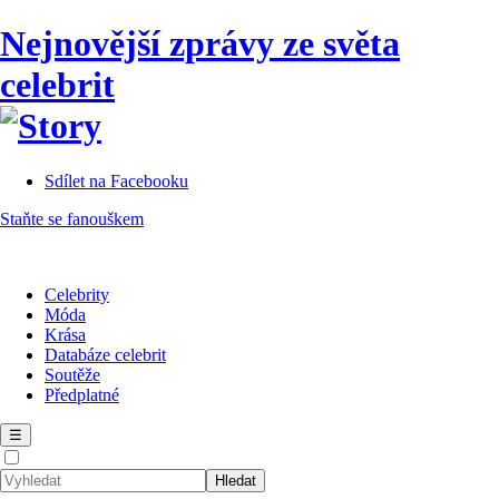
Nejnovější zprávy ze světa
celebrit
Sdílet na Facebooku
Staňte se fanouškem
Celebrity
Móda
Krása
Databáze celebrit
Soutěže
Předplatné
☰