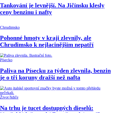
Tankování je levnější. Na Jičínsku klesly
ceny benzinu i nafty
Chrudimsko
Pohonné hmoty v kraji zlevnily, ale
Chrudimsko k nejlacinějším nepatří
Písecko
Paliva na Písecku za týden zlevnila, benzin
je o tři koruny dražší než nafta
Život řidiče
Na trhu je tucet dostupných dieselů: