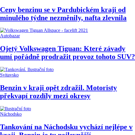
Ceny benzinu se v Pardubickém kraji od
minulého týdne nezměnily, nafta zlevnila
Autobazar
Ojetý Volkswagen Tiguan: Které závady
umí pořádně prodražit provoz tohoto SUV?
Svitavsko
Benzin v kraji opět zdražil. Motoristy
překvapí rozdíly mezi okresy
Náchodsko
Tankování na Náchodsku vychází nejlépe v
kraji. Benzin je tu nejlevnější