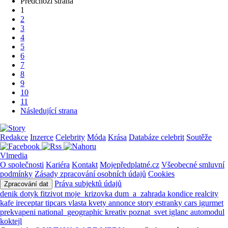
Předchozí strana
1
2
3
4
5
6
7
8
9
10
11
Následující strana
Redakce
Inzerce
Celebrity
Móda
Krása
Databáze celebrit
Soutěže
Vlmedia
O společnosti
Kariéra
Kontakt
Mojepředplatné.cz
Všeobecné smluvní
podmínky
Zásady zpracování osobních údajů
Cookies
Práva subjektů údajů
Zpracování dat
denik
dotyk
fitzivot
moje_krizovka
dum_a_zahrada
kondice
realcity
kafe
ireceptar
tipcars
vlasta
kvety
annonce
story
estranky
cars
igurmet
prekvapeni
national_geographic
kreativ
poznat_svet
iglanc
automodul
koktejl