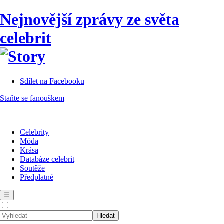
Nejnovější zprávy ze světa
celebrit
Sdílet na Facebooku
Staňte se fanouškem
Celebrity
Móda
Krása
Databáze celebrit
Soutěže
Předplatné
☰