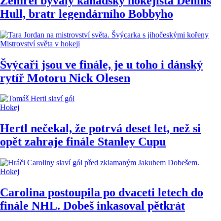
Zemřel bývalý kanadský hokejista Dennis
Hull, bratr legendárního Bobbyho
Mistrovství světa v hokeji
Švýcaři jsou ve finále, je u toho i dánský
rytíř Motoru Nick Olesen
Hokej
Hertl nečekal, že potrvá deset let, než si
opět zahraje finále Stanley Cupu
Hokej
Carolina postoupila po dvaceti letech do
finále NHL. Dobeš inkasoval pětkrát