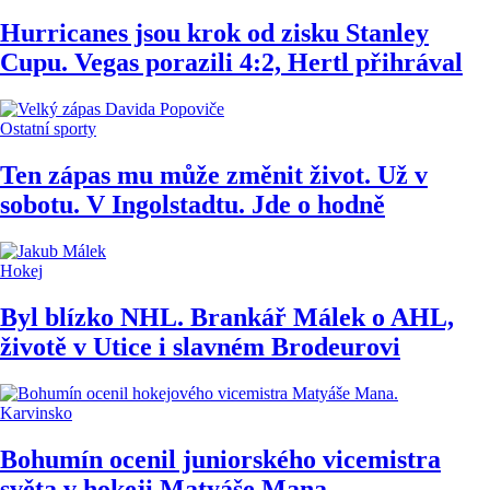
Hurricanes jsou krok od zisku Stanley
Cupu. Vegas porazili 4:2, Hertl přihrával
Ostatní sporty
Ten zápas mu může změnit život. Už v
sobotu. V Ingolstadtu. Jde o hodně
Hokej
Byl blízko NHL. Brankář Málek o AHL,
životě v Utice i slavném Brodeurovi
Karvinsko
Bohumín ocenil juniorského vicemistra
světa v hokeji Matyáše Mana