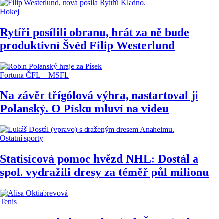
Hokej
Rytíři posílili obranu, hrát za ně bude
produktivní Švéd Filip Westerlund
Fortuna ČFL + MSFL
Na závěr třígólová výhra, nastartoval ji
Polanský. O Písku mluví na videu
Ostatní sporty
Statisícová pomoc hvězd NHL: Dostál a
spol. vydražili dresy za téměř půl milionu
Tenis