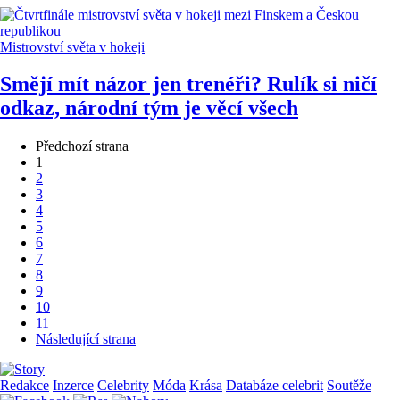
Mistrovství světa v hokeji
Smějí mít názor jen trenéři? Rulík si ničí
odkaz, národní tým je věcí všech
Předchozí strana
1
2
3
4
5
6
7
8
9
10
11
Následující strana
Redakce
Inzerce
Celebrity
Móda
Krása
Databáze celebrit
Soutěže