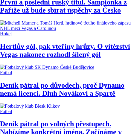
První a poslední ruský titul. Šampionka z
Paříže už bude sbírat úspěchy za Česko
Hokej
Hertlův gól, pak vteřiny hrůzy. O vítězství
Vegas nakonec rozhodl šílený gól
Fotbal
Deník pátral po důvodech, proč Dynamo
nemá licenci. Dluh Novákovi a Spartě
Fotbal
Deník pátral po volných přestupech.
Nabízíme konkrétní jména. Začínáme v