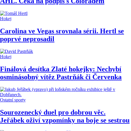
AHL. Čeká na podpis s Coloradem
Hokej
Carolina ve Vegas srovnala sérii. Hertl se
poprvé neprosadil
Hokej
Finálová desítka Zlaté hokejky: Nechybí
osminásobný vítěz Pastrňák či Červenka
Ostatní sporty
Sourozenecký duel pro dobrou věc.
Jeřábek oživí vzpomínky na boje se sestrou