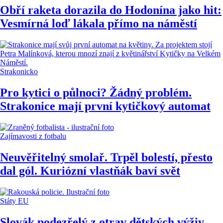
Obří raketa dorazila do Hodonína jako hit:
Vesmírná loď lákala přímo na náměstí
Strakonicko
Pro kytici o půlnoci? Žádný problém.
Strakonice mají první kytičkový automat
Zajímavosti z fotbalu
Neuvěřitelný smolař. Trpěl bolestí, přesto
dal gól. Kuriózní vlastňák baví svět
Státy EU
Slovák podezřelý z otrav dětských výživ