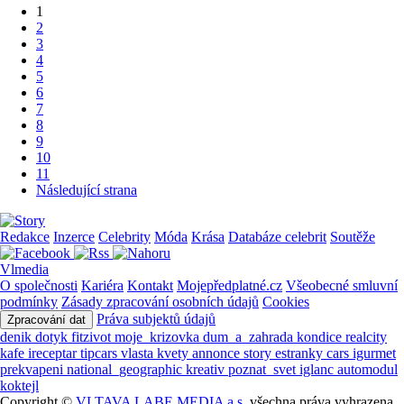
1
2
3
4
5
6
7
8
9
10
11
Následující strana
Redakce
Inzerce
Celebrity
Móda
Krása
Databáze celebrit
Soutěže
Vlmedia
O společnosti
Kariéra
Kontakt
Mojepředplatné.cz
Všeobecné smluvní
podmínky
Zásady zpracování osobních údajů
Cookies
Práva subjektů údajů
Zpracování dat
denik
dotyk
fitzivot
moje_krizovka
dum_a_zahrada
kondice
realcity
kafe
ireceptar
tipcars
vlasta
kvety
annonce
story
estranky
cars
igurmet
prekvapeni
national_geographic
kreativ
poznat_svet
iglanc
automodul
koktejl
Copyright ©
VLTAVA LABE MEDIA a.s.
všechna práva vyhrazena.