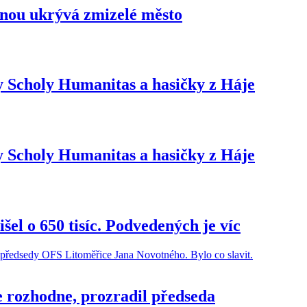
dinou ukrývá zmizelé město
y Scholy Humanitas a hasičky z Háje
y Scholy Humanitas a hasičky z Háje
šel o 650 tisíc. Podvedených je víc
se rozhodne, prozradil předseda