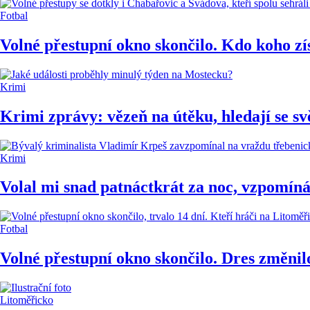
Fotbal
Volné přestupní okno skončilo. Kdo koho z
Krimi
Krimi zprávy: vězeň na útěku, hledají se svě
Krimi
Volal mi snad patnáctkrát za noc, vzpomíná
Fotbal
Volné přestupní okno skončilo. Dres změnilo 
Litoměřicko