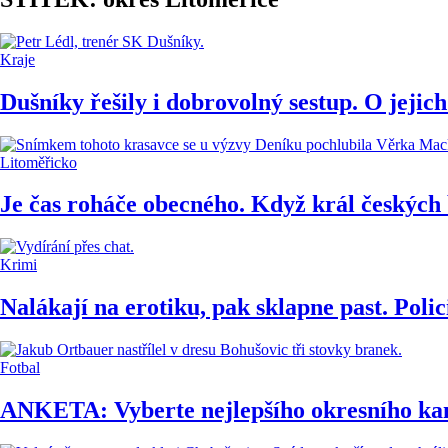
Kraje
Dušníky řešily i dobrovolný sestup. O jejic
Litoměřicko
Je čas roháče obecného. Když král českých 
Krimi
Nalákají na erotiku, pak sklapne past. Poli
Fotbal
ANKETA: Vyberte nejlepšího okresního ka