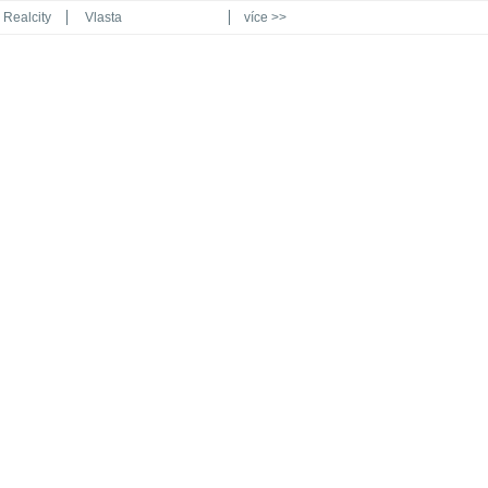
Realcity
Vlasta
více >>
Automodul.cz
Poznat svět