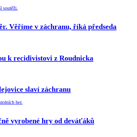
ěr. Věříme v záchranu, říká předseda
dou k recidivistovi z Roudnicka
lejovice slaví záchranu
učně vyrobené hry od deváťáků