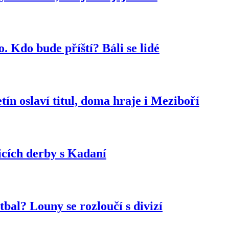
. Kdo bude příští? Báli se lidé
ín oslaví titul, doma hraje i Meziboří
cích derby s Kadaní
al? Louny se rozloučí s divizí