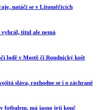
aje, natáčí se v Litoměřicích
vyhrál, titul ale nemá
čí lodě v Mostě či Roudnický košt
jitá sláva, rozhodne se i o záchraně
y fotbalem, má jasno její kouč