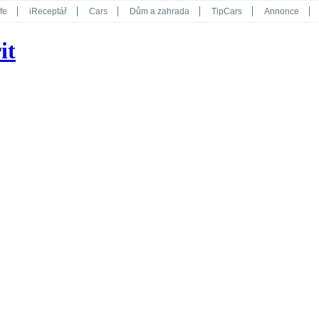
fe
iReceptář
Cars
Dům a zahrada
TipCars
Annonce
Květy
Překvapení
iGurmet
eStránky
Kreativ
iGlanc
it