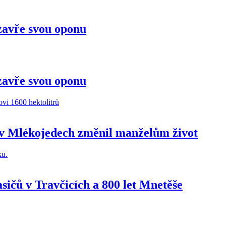
zavře svou oponu
zavře svou oponu
 v Mlékojedech změnil manželům život
sičů v Travčicích a 800 let Mnetěše