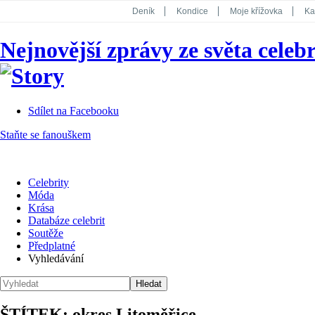
Deník
Kondice
Moje křížovka
Ka
National Geographic
Dotyk
Story
Nejnovější zprávy ze světa celebr
Koktejl
Sdílet na Facebooku
Staňte se fanouškem
Celebrity
Móda
Krása
Databáze celebrit
Soutěže
Předplatné
Vyhledávání
ŠTÍTEK: okres Litoměřice