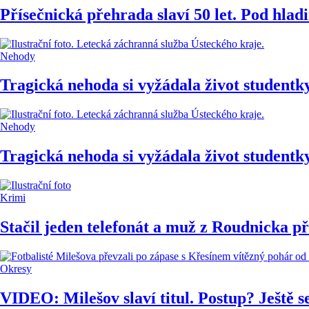
Přísečnická přehrada slaví 50 let. Pod hla
Nehody
Tragická nehoda si vyžádala život studentk
Nehody
Tragická nehoda si vyžádala život studentk
Krimi
Stačil jeden telefonát a muž z Roudnicka při
Okresy
VIDEO: Milešov slaví titul. Postup? Ještě 