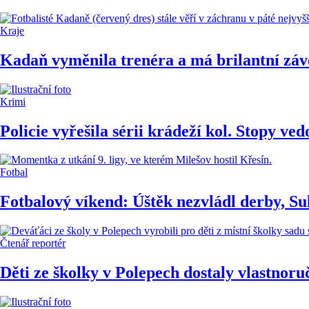
Kraje
Kadaň vyměnila trenéra a má brilantní záv
Krimi
Policie vyřešila sérii krádeží kol. Stopy ve
Fotbal
Fotbalový víkend: Úštěk nezvládl derby, Su
Čtenář reportér
Děti ze školky v Polepech dostaly vlastnor