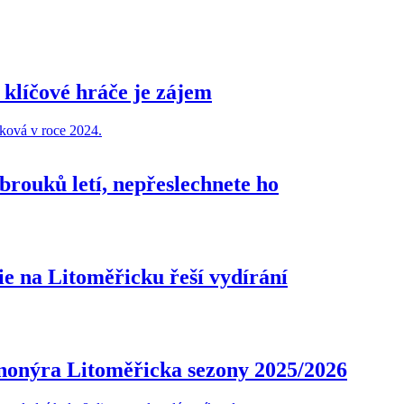
h klíčové hráče je zájem
brouků letí, nepřeslechnete ho
cie na Litoměřicku řeší vydírání
nonýra Litoměřicka sezony 2025/2026