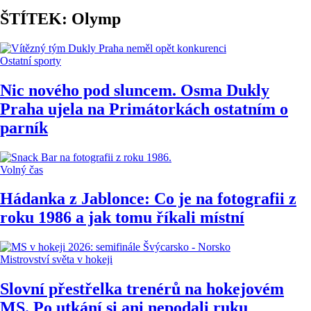
ŠTÍTEK: Olymp
Ostatní sporty
Nic nového pod sluncem. Osma Dukly
Praha ujela na Primátorkách ostatním o
parník
Volný čas
Hádanka z Jablonce: Co je na fotografii z
roku 1986 a jak tomu říkali místní
Mistrovství světa v hokeji
Slovní přestřelka trenérů na hokejovém
MS. Po utkání si ani nepodali ruku