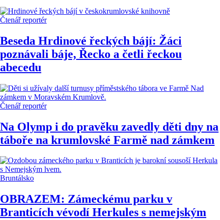
Čtenář reportér
Beseda Hrdinové řeckých bájí: Žáci
poznávali báje, Řecko a četli řeckou
abecedu
Čtenář reportér
Na Olymp i do pravěku zavedly děti dny na
táboře na krumlovské Farmě nad zámkem
Bruntálsko
OBRAZEM: Zámeckému parku v
Branticích vévodí Herkules s nemejským