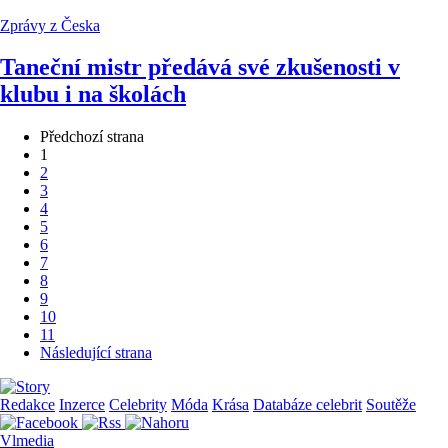
Zprávy z Česka
Taneční mistr předává své zkušenosti v
klubu i na školách
Předchozí strana
1
2
3
4
5
6
7
8
9
10
11
Následující strana
Redakce
Inzerce
Celebrity
Móda
Krása
Databáze celebrit
Soutěže
Vlmedia