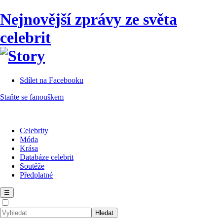
Nejnovější zprávy ze světa
celebrit
Sdílet na Facebooku
Staňte se fanouškem
Celebrity
Móda
Krása
Databáze celebrit
Soutěže
Předplatné
☰