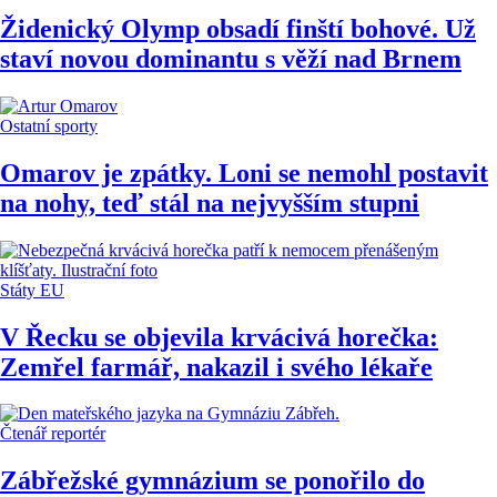
Židenický Olymp obsadí finští bohové. Už
staví novou dominantu s věží nad Brnem
Ostatní sporty
Omarov je zpátky. Loni se nemohl postavit
na nohy, teď stál na nejvyšším stupni
Státy EU
V Řecku se objevila krvácivá horečka:
Zemřel farmář, nakazil i svého lékaře
Čtenář reportér
Zábřežské gymnázium se ponořilo do