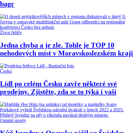
bagr
Život řidiče
Jedna chyba a je zle. Tohle je TOP 10
nehodových míst v Moravskoslezském kraji
Česko
Lidl po celém Česku zavře některé své
prodejny. Zjistěte, zda se to týká i vaší
Ostatní sporty
Kůň Isyndur z Opavska zářil ve Švédsku.