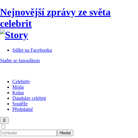
Nejnovější zprávy ze světa
celebrit
Sdílet na Facebooku
Staňte se fanouškem
Celebrity
Móda
Krása
Databáze celebrit
Soutěže
Předplatné
☰