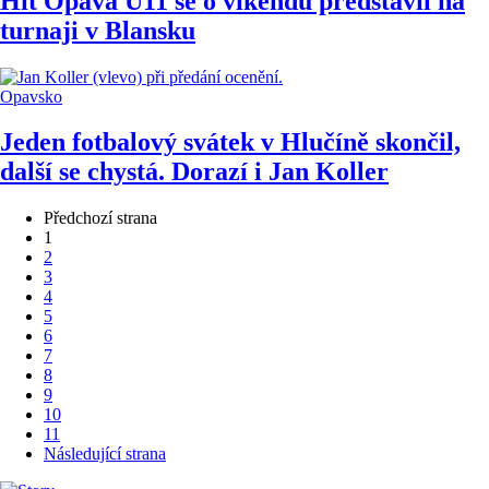
Hit Opava U11 se o víkendu představil na
turnaji v Blansku
Opavsko
Jeden fotbalový svátek v Hlučíně skončil,
další se chystá. Dorazí i Jan Koller
Předchozí strana
1
2
3
4
5
6
7
8
9
10
11
Následující strana