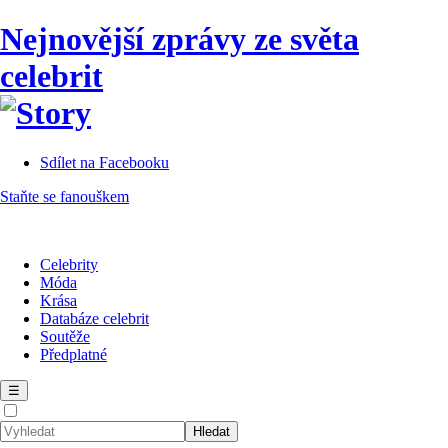
Nejnovější zprávy ze světa
celebrit
Sdílet na Facebooku
Staňte se fanouškem
Celebrity
Móda
Krása
Databáze celebrit
Soutěže
Předplatné
☰