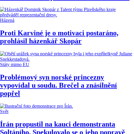
Házená
Proti Karviné je o motivaci postaráno,
prohlásil házenkář Skopár
Státy mimo EU
Problémový syn norské princezny
vypovídal u soudu. Brečel a znásilnění
popřel
Svět
Írán propustil na kauci demonstranta
Soltáního. Spekulovalo se o jeho popravě