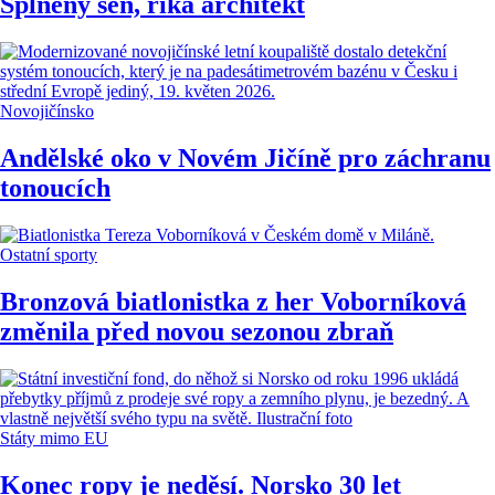
Splněný sen, říká architekt
Novojičínsko
Andělské oko v Novém Jičíně pro záchranu
tonoucích
Ostatní sporty
Bronzová biatlonistka z her Voborníková
změnila před novou sezonou zbraň
Státy mimo EU
Konec ropy je neděsí. Norsko 30 let