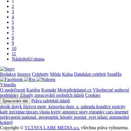
1
2
3
4
5
6
7
8
9
10
11
Následující strana
Redakce
Inzerce
Celebrity
Móda
Krása
Databáze celebrit
Soutěže
Vlmedia
O společnosti
Kariéra
Kontakt
Mojepředplatné.cz
Všeobecné smluvní
podmínky
Zásady zpracování osobních údajů
Cookies
Práva subjektů údajů
Zpracování dat
denik
dotyk
fitzivot
moje_krizovka
dum_a_zahrada
kondice
realcity
kafe
ireceptar
tipcars
vlasta
kvety
annonce
story
estranky
cars
igurmet
prekvapeni
national_geographic
kreativ
poznat_svet
iglanc
automodul
koktejl
Copyright ©
VLTAVA LABE MEDIA a.s.
všechna práva vyhrazena.