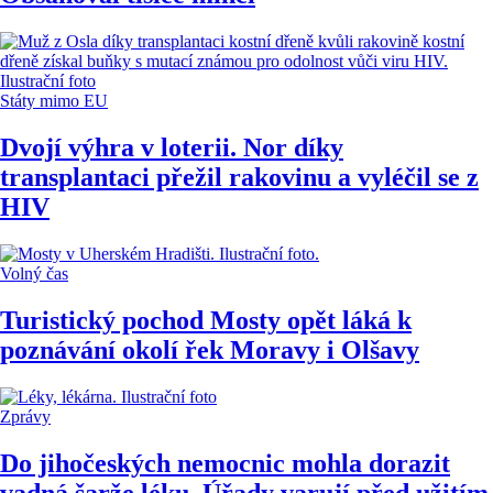
Státy mimo EU
Dvojí výhra v loterii. Nor díky
transplantaci přežil rakovinu a vyléčil se z
HIV
Volný čas
Turistický pochod Mosty opět láká k
poznávání okolí řek Moravy i Olšavy
Zprávy
Do jihočeských nemocnic mohla dorazit
vadná šarže léku. Úřady varují před užitím