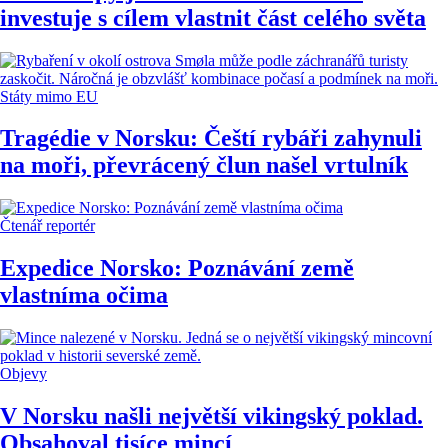
investuje s cílem vlastnit část celého světa
Státy mimo EU
Tragédie v Norsku: Čeští rybáři zahynuli
na moři, převrácený člun našel vrtulník
Čtenář reportér
Expedice Norsko: Poznávání země
vlastníma očima
Objevy
V Norsku našli největší vikingský poklad.
Obsahoval tisíce mincí