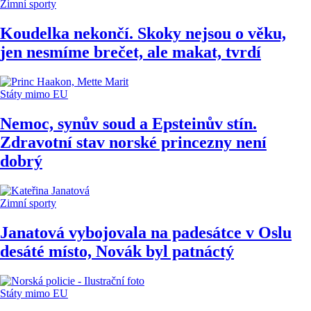
Zimní sporty
Koudelka nekončí. Skoky nejsou o věku,
jen nesmíme brečet, ale makat, tvrdí
Státy mimo EU
Nemoc, synův soud a Epsteinův stín.
Zdravotní stav norské princezny není
dobrý
Zimní sporty
Janatová vybojovala na padesátce v Oslu
desáté místo, Novák byl patnáctý
Státy mimo EU