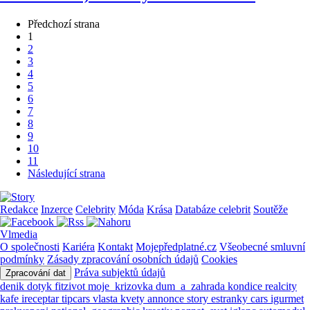
Předchozí strana
1
2
3
4
5
6
7
8
9
10
11
Následující strana
Redakce
Inzerce
Celebrity
Móda
Krása
Databáze celebrit
Soutěže
Vlmedia
O společnosti
Kariéra
Kontakt
Mojepředplatné.cz
Všeobecné smluvní
podmínky
Zásady zpracování osobních údajů
Cookies
Práva subjektů údajů
Zpracování dat
denik
dotyk
fitzivot
moje_krizovka
dum_a_zahrada
kondice
realcity
kafe
ireceptar
tipcars
vlasta
kvety
annonce
story
estranky
cars
igurmet