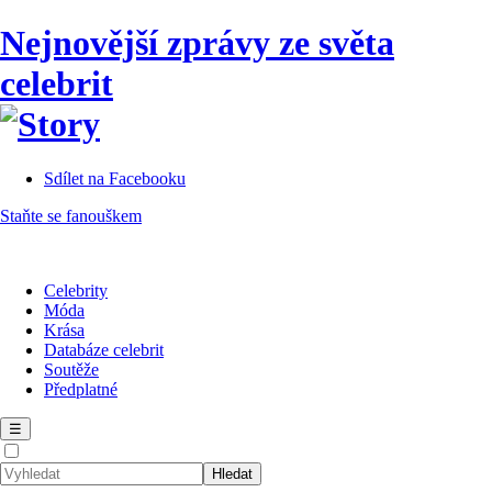
Nejnovější zprávy ze světa
celebrit
Sdílet na Facebooku
Staňte se fanouškem
Celebrity
Móda
Krása
Databáze celebrit
Soutěže
Předplatné
☰