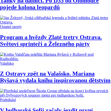
Tanky na dálnici. Po D35 od Olomouce
pojede kolona leopardů
Ostatní sporty
Program a hvězdy Zlaté tretry Ostrava.
Světoví sprinteři a Železného párty
Valašsko
Z Ostravy zpět na Valašsko. Mariana
Ryšavá vydala knihu inspirovanou dětstvím
Podnikání
V bulharské Sofii začaly jezdit první