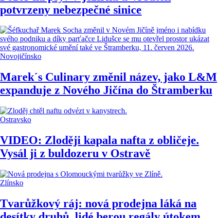
potvrzeny nebezpečné sinice
Novojičínsko
Marek´s Culinary změnil název, jako L&M
expanduje z Nového Jičína do Štramberku
Ostravsko
VIDEO: Zloději kapala nafta z obličeje.
Vysál ji z buldozeru v Ostravě
Zlínsko
Tvarůžkový ráj: nová prodejna láká na
desítky druhů, lidé berou regály útokem