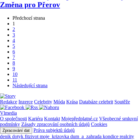
Změna pro Přerov
Předchozí strana
1
2
3
4
5
6
7
8
9
10
11
Následující strana
Redakce
Inzerce
Celebrity
Móda
Krása
Databáze celebrit
Soutěže
Vlmedia
O společnosti
Kariéra
Kontakt
Mojepředplatné.cz
Všeobecné smluvní
podmínky
Zásady zpracování osobních údajů
Cookies
Práva subjektů údajů
Zpracování dat
denik
dotyk
fitzivot
moje_krizovka
dum_a_zahrada
kondice
realcity