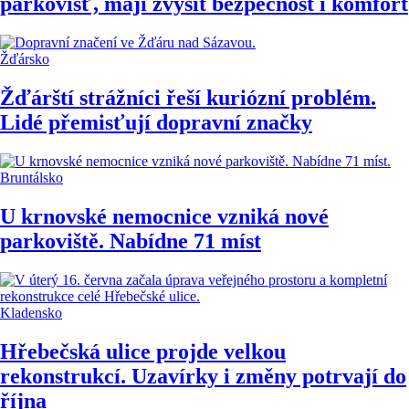
parkovišť, mají zvýšit bezpečnost i komfort
Žďársko
Žďárští strážníci řeší kuriózní problém.
Lidé přemisťují dopravní značky
Bruntálsko
U krnovské nemocnice vzniká nové
parkoviště. Nabídne 71 míst
Kladensko
Hřebečská ulice projde velkou
rekonstrukcí. Uzavírky i změny potrvají do
října