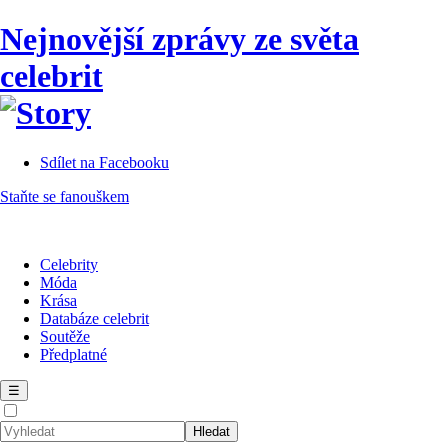
Nejnovější zprávy ze světa
celebrit
Sdílet na Facebooku
Staňte se fanouškem
Celebrity
Móda
Krása
Databáze celebrit
Soutěže
Předplatné
☰