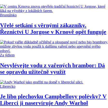
Bruntálsko
Vřelé setkání s věrnými zákazníky.
Řeznictví U Jorgose v Krnově opět funguje
Za jídlem
Nevylévejte vodu z vařených brambor: Dá
se opravdu užitečně využít
Liberecko
Je libo plechovku Campbellovy polévky? V
Liberci ji naservíruje Andy Warhol