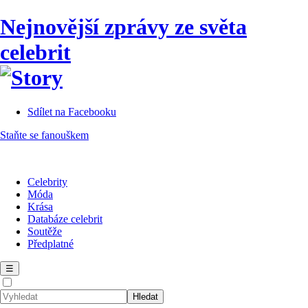
Nejnovější zprávy ze světa
celebrit
Sdílet na Facebooku
Staňte se fanouškem
Celebrity
Móda
Krása
Databáze celebrit
Soutěže
Předplatné
☰