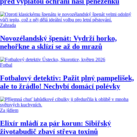
před výplatou ochrání naši peněženku
Zahrada
Novozélandský špenát: Vydrží horko,
nehořkne a sklízí se až do mrazů
Fotbal
Fotbalový detektiv: Pažit plný pampelišek,
ale to žrádlo! Nechybí domácí polévky
Za jídlem
Elixír mládí za pár korun: Sibiřský
životabudič zbaví střeva toxinů