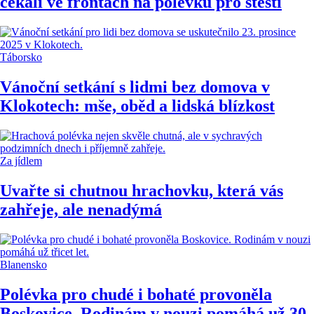
čekali ve frontách na polévku pro štěstí
Táborsko
Vánoční setkání s lidmi bez domova v
Klokotech: mše, oběd a lidská blízkost
Za jídlem
Uvařte si chutnou hrachovku, která vás
zahřeje, ale nenadýmá
Blanensko
Polévka pro chudé i bohaté provoněla
Boskovice. Rodinám v nouzi pomáhá už 30