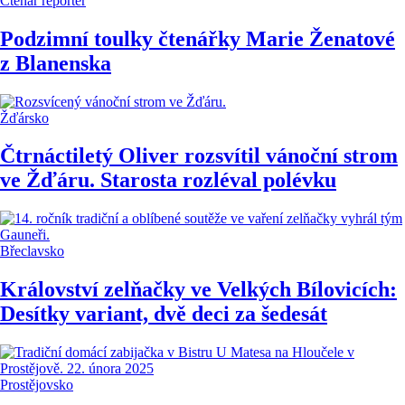
Čtenář reportér
Podzimní toulky čtenářky Marie Ženatové
z Blanenska
Žďársko
Čtrnáctiletý Oliver rozsvítil vánoční strom
ve Žďáru. Starosta rozléval polévku
Břeclavsko
Království zelňačky ve Velkých Bílovicích:
Desítky variant, dvě deci za šedesát
Prostějovsko