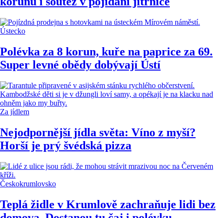
korunu i soutěž v pojídání jitrnice
Ústecko
Polévka za 8 korun, kuře na paprice za 69.
Super levné obědy dobývají Ústí
Za jídlem
Nejodpornější jídla světa: Víno z myší?
Horší je prý švédská pizza
Českokrumlovsko
Teplá židle v Krumlově zachraňuje lidi bez
domova. Dostanou tu čaj i polévku