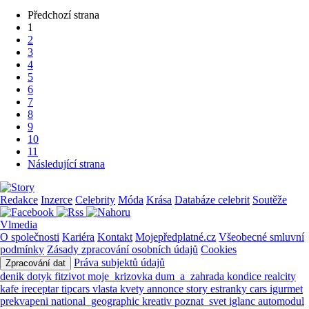
Předchozí strana
1
2
3
4
5
6
7
8
9
10
11
Následující strana
Redakce
Inzerce
Celebrity
Móda
Krása
Databáze celebrit
Soutěže
Vlmedia
O společnosti
Kariéra
Kontakt
Mojepředplatné.cz
Všeobecné smluvní
podmínky
Zásady zpracování osobních údajů
Cookies
Práva subjektů údajů
Zpracování dat
denik
dotyk
fitzivot
moje_krizovka
dum_a_zahrada
kondice
realcity
kafe
ireceptar
tipcars
vlasta
kvety
annonce
story
estranky
cars
igurmet
prekvapeni
national_geographic
kreativ
poznat_svet
iglanc
automodul