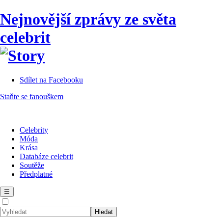
Nejnovější zprávy ze světa
celebrit
Sdílet na Facebooku
Staňte se fanouškem
Celebrity
Móda
Krása
Databáze celebrit
Soutěže
Předplatné
☰