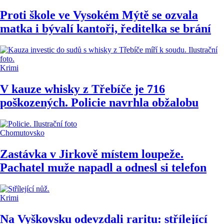
Proti škole ve Vysokém Mýtě se ozvala
matka i bývalí kantoři, ředitelka se brání
Krimi
V kauze whisky z Třebíče je 716
poškozených. Policie navrhla obžalobu
Chomutovsko
Zastávka v Jirkově místem loupeže.
Pachatel muže napadl a odnesl si telefon
Krimi
Na Vyškovsku odevzdali raritu: střílející