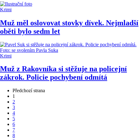
Krimi
Muž měl oslovovat stovky dívek. Nejmladší
oběti bylo sedm let
Krimi
Muž z Rakovníka si stěžuje na policejní
zákrok. Policie pochybení odmítá
Předchozí strana
1
2
3
4
5
6
7
8