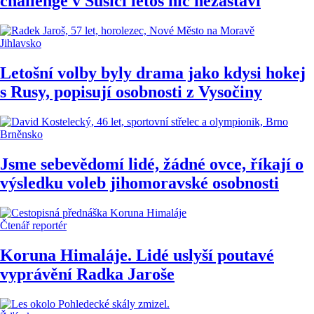
challenge v Sušici letos nic nezastaví
Jihlavsko
Letošní volby byly drama jako kdysi hokej
s Rusy, popisují osobnosti z Vysočiny
Brněnsko
Jsme sebevědomí lidé, žádné ovce, říkají o
výsledku voleb jihomoravské osobnosti
Čtenář reportér
Koruna Himaláje. Lidé uslyší poutavé
vyprávění Radka Jaroše