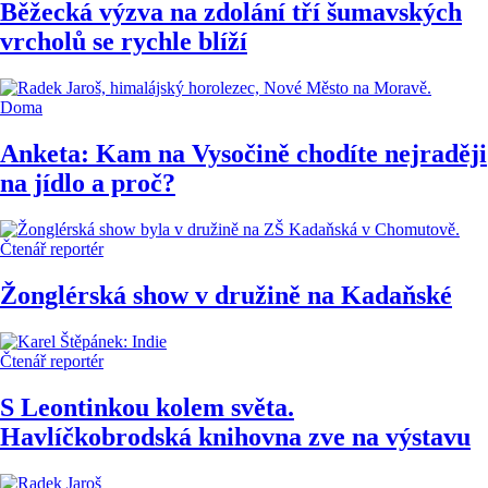
Běžecká výzva na zdolání tří šumavských
vrcholů se rychle blíží
Doma
Anketa: Kam na Vysočině chodíte nejraději
na jídlo a proč?
Čtenář reportér
Žonglérská show v družině na Kadaňské
Čtenář reportér
S Leontinkou kolem světa.
Havlíčkobrodská knihovna zve na výstavu