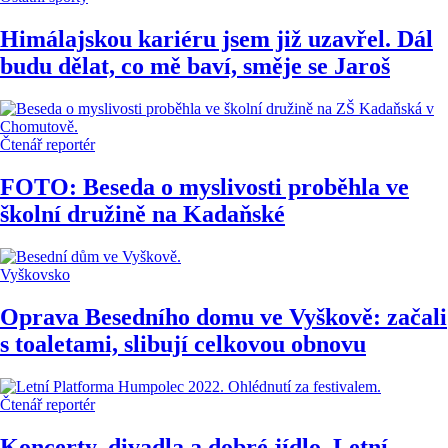
Himálajskou kariéru jsem již uzavřel. Dál
budu dělat, co mě baví, směje se Jaroš
Čtenář reportér
FOTO: Beseda o myslivosti proběhla ve
školní družině na Kadaňské
Vyškovsko
Oprava Besedního domu ve Vyškově: začali
s toaletami, slibují celkovou obnovu
Čtenář reportér
Koncerty, divadla a dobré jídlo. Letní