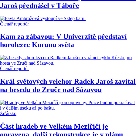
Jaroš přednášel v Táboře
Čtenář reportér
Kam za zábavou: V Univerzitě představí
horolezec Korunu světa
Čtenář reportér
Král světových velehor Radek Jaroš zavítal
na besedu do Zruče nad Sázavou
Žďársko
Část hradeb ve Velkém Meziříčí je
opravena, další rekonstrukce je v plánu