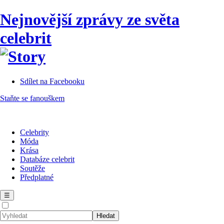
Nejnovější zprávy ze světa
celebrit
Sdílet na Facebooku
Staňte se fanouškem
Celebrity
Móda
Krása
Databáze celebrit
Soutěže
Předplatné
☰