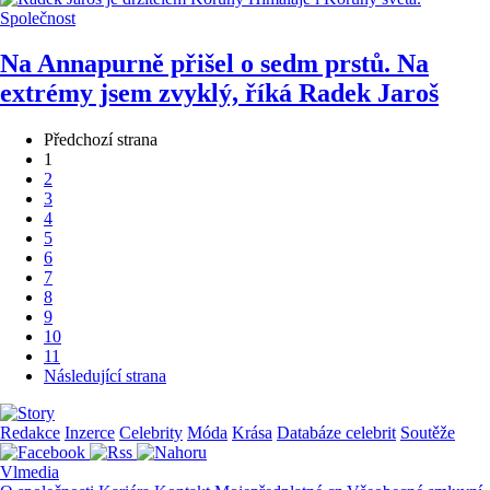
Společnost
Na Annapurně přišel o sedm prstů. Na
extrémy jsem zvyklý, říká Radek Jaroš
Předchozí strana
1
2
3
4
5
6
7
8
9
10
11
Následující strana
Redakce
Inzerce
Celebrity
Móda
Krása
Databáze celebrit
Soutěže
Vlmedia