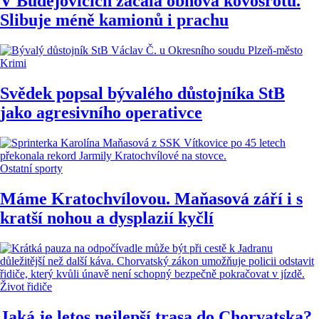
V Budějovicích začala obnova kovošrotu.
Slibuje méně kamionů i prachu
Krimi
Svědek popsal bývalého důstojníka StB
jako agresivního operativce
Ostatní sporty
Máme Kratochvílovou. Maňasová září i s
kratší nohou a dysplazií kyčlí
Život řidiče
Jaká je letos nejlepší trasa do Chorvatska?