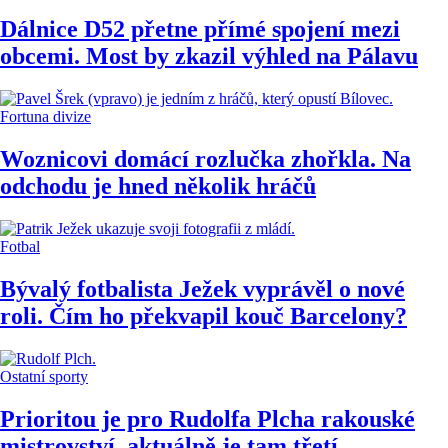
Dálnice D52 přetne přímé spojení mezi
obcemi. Most by zkazil výhled na Pálavu
Fortuna divize
Woznicovi domácí rozlučka zhořkla. Na
odchodu je hned několik hráčů
Fotbal
Bývalý fotbalista Ježek vyprávěl o nové
roli. Čím ho překvapil kouč Barcelony?
Ostatní sporty
Prioritou je pro Rudolfa Plcha rakouské
mistrovství, aktuálně je tam třetí