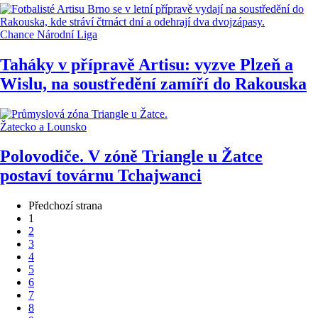
Chance Národní Liga
Taháky v přípravě Artisu: vyzve Plzeň a
Wislu, na soustředění zamíří do Rakouska
Žatecko a Lounsko
Polovodiče. V zóně Triangle u Žatce
postaví továrnu Tchajwanci
Předchozí strana
1
2
3
4
5
6
7
8