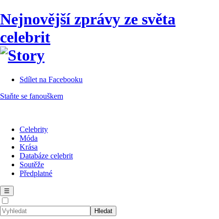
Nejnovější zprávy ze světa
celebrit
Sdílet na Facebooku
Staňte se fanouškem
Celebrity
Móda
Krása
Databáze celebrit
Soutěže
Předplatné
☰