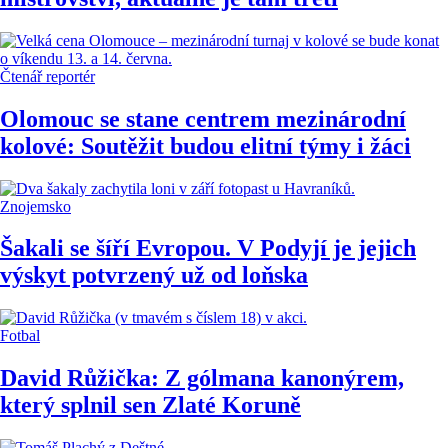
Čtenář reportér
Olomouc se stane centrem mezinárodní
kolové: Soutěžit budou elitní týmy i žáci
Znojemsko
Šakali se šíří Evropou. V Podyjí je jejich
výskyt potvrzený už od loňska
Fotbal
David Růžička: Z gólmana kanonýrem,
který splnil sen Zlaté Koruně