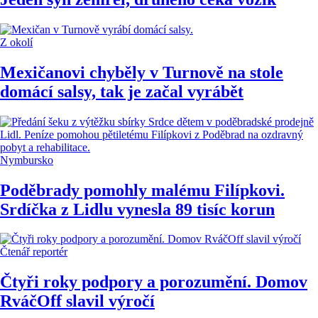
Z okolí
Mexičanovi chyběly v Turnově na stole
domácí salsy, tak je začal vyrábět
Nymbursko
Poděbrady pomohly malému Filípkovi.
Srdíčka z Lidlu vynesla 89 tisíc korun
Čtenář reportér
Čtyři roky podpory a porozumění. Domov
RváčOff slavil výročí