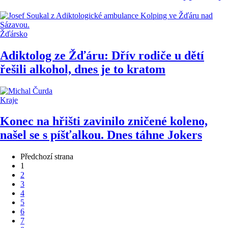
Žďársko
Adiktolog ze Žďáru: Dřív rodiče u dětí
řešili alkohol, dnes je to kratom
Kraje
Konec na hřišti zavinilo zničené koleno,
našel se s píšťalkou. Dnes táhne Jokers
Předchozí strana
1
2
3
4
5
6
7