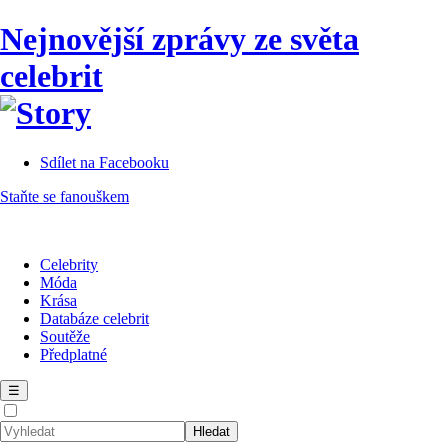
Nejnovější zprávy ze světa
celebrit
Sdílet na Facebooku
Staňte se fanouškem
Celebrity
Móda
Krása
Databáze celebrit
Soutěže
Předplatné
☰