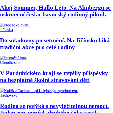
Ahoj Sommer, Hallo Léto. Na Almbergu se
uskuteční česko-bavorský rodinný piknik
Jičínsko
Do sokolovny po setmění. Na Jičínsku láká
tradiční akce pro celé rodiny
Chrudimsko
V Pardubickém kraji se zvýšily příspěvky
na bezplatné školní stravování dětí
Tachovsko
Rodina se potýká s nevyléčitelnou nemocí.
Jeden syn zemřel, druhého čeká vozík