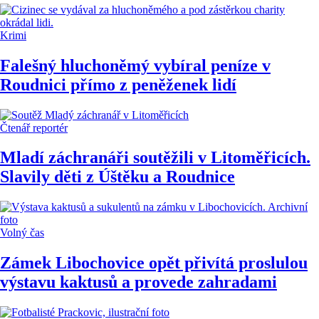
Krimi
Falešný hluchoněmý vybíral peníze v
Roudnici přímo z peněženek lidí
Čtenář reportér
Mladí záchranáři soutěžili v Litoměřicích.
Slavily děti z Úštěku a Roudnice
Volný čas
Zámek Libochovice opět přivítá proslulou
výstavu kaktusů a provede zahradami