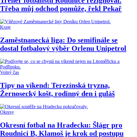
Trenér fotbalistů Roudnice rezignoval.
Třeba můj odchod pomůže, řekl Pekař
Kraje
Zaměstnanecká liga: Do semifinále se
dostal fotbalový výběr Orlenu Unipetrol
Volný čas
Tipy na víkend: Terezínská tryzna,
Žernosecký košt, rodinný den i guláš
Okresy
Okresní fotbal na Hradecku: Šlágr pro
Roudnici B, Klamoš je krok od postupu