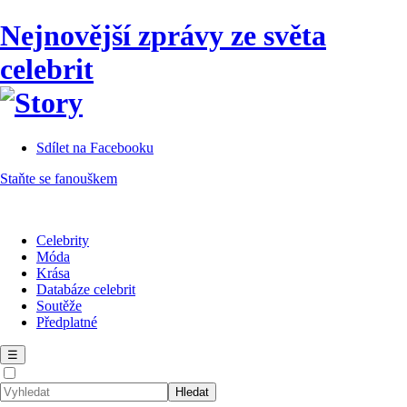
Nejnovější zprávy ze světa
celebrit
Sdílet na Facebooku
Staňte se fanouškem
Celebrity
Móda
Krása
Databáze celebrit
Soutěže
Předplatné
☰