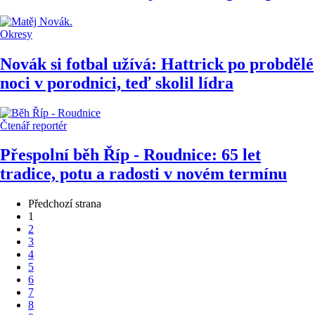
Okresy
Novák si fotbal užívá: Hattrick po probdělé
noci v porodnici, teď skolil lídra
Čtenář reportér
Přespolní běh Říp - Roudnice: 65 let
tradice, potu a radosti v novém termínu
Předchozí strana
1
2
3
4
5
6
7
8