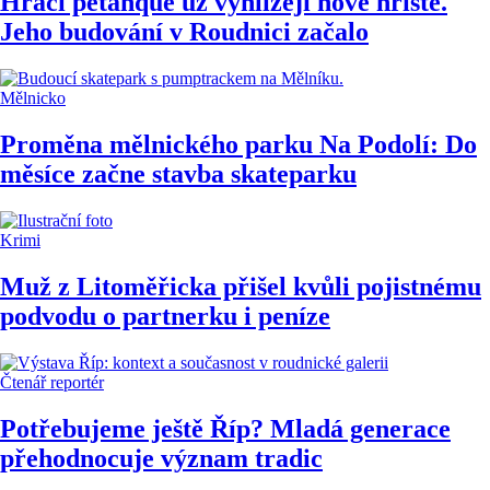
Hráči pétanque už vyhlížejí nové hřiště.
Jeho budování v Roudnici začalo
Mělnicko
Proměna mělnického parku Na Podolí: Do
měsíce začne stavba skateparku
Krimi
Muž z Litoměřicka přišel kvůli pojistnému
podvodu o partnerku i peníze
Čtenář reportér
Potřebujeme ještě Říp? Mladá generace
přehodnocuje význam tradic