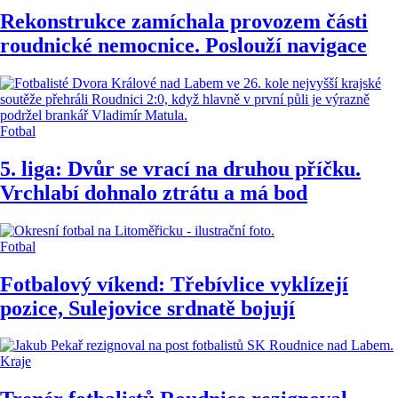
Rekonstrukce zamíchala provozem části
roudnické nemocnice. Poslouží navigace
Fotbal
5. liga: Dvůr se vrací na druhou příčku.
Vrchlabí dohnalo ztrátu a má bod
Fotbal
Fotbalový víkend: Třebívlice vyklízejí
pozice, Sulejovice srdnatě bojují
Kraje