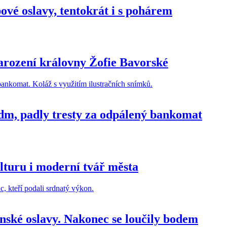
pové oslavy, tentokrát i s pohárem
narození královny Žofie Bavorské
 dm, padly tresty za odpálený bankomat
ulturu i moderní tvář města
nské oslavy. Nakonec se loučily bodem