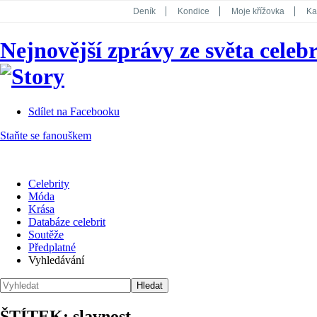
Deník
Kondice
Moje křížovka
Ka
National Geographic
Dotyk
Story
Nejnovější zprávy ze světa celebr
Koktejl
Sdílet na Facebooku
Staňte se fanouškem
Celebrity
Móda
Krása
Databáze celebrit
Soutěže
Předplatné
Vyhledávání
ŠTÍTEK: slavnost