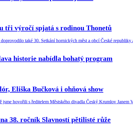
 tři výročí spjatá s rodinou Thonetů
lava historie nabídla bohatý program
klór, Eliška Bučková i ohňová show
a 38. ročník Slavností pětilisté růže