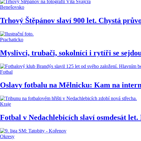
Benešovsko
Trhový Štěpánov slaví 900 let. Chystá prův
Prachaticko
Myslivci, trubači, sokolníci i rytíři se sejd
Fotbal
Oslavy fotbalu na Mělnicku: Kam na interna
Kraje
Fotbal v Nedachlebicích slaví osmdesát let
Okresy