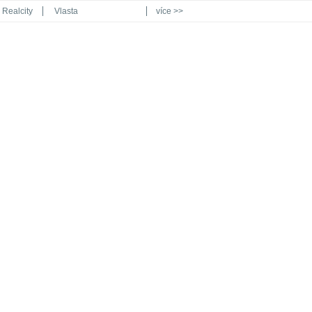
Realcity
Vlasta
více >>
Automodul.cz
Poznat svět