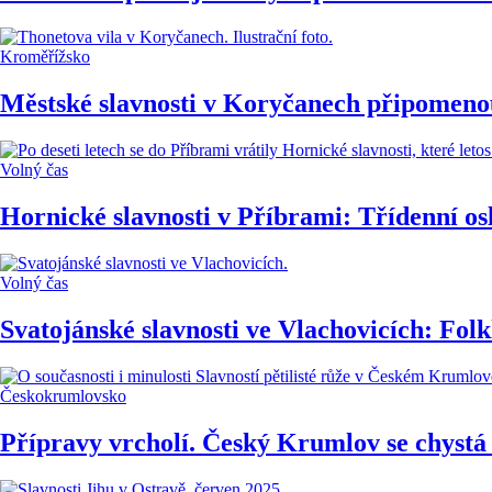
Kroměřížsko
Městské slavnosti v Koryčanech připomenou
Volný čas
Hornické slavnosti v Příbrami: Třídenní os
Volný čas
Svatojánské slavnosti ve Vlachovicích: Fol
Českokrumlovsko
Přípravy vrcholí. Český Krumlov se chystá n