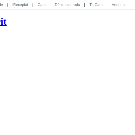
fe
iReceptář
Cars
Dům a zahrada
TipCars
Annonce
Květy
Překvapení
iGurmet
eStránky
Kreativ
iGlanc
it