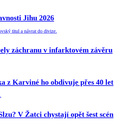
lavnosti Jihu 2026
ydřely záchranu v infarktovém závěru
a z Karviné ho obdivuje přes 40 let
lzu? V Žatci chystají opět šest scén