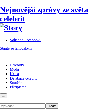
Nejnovější zprávy ze světa
celebrit
Sdílet na Facebooku
Staňte se fanouškem
Celebrity
Móda
Krása
Databáze celebrit
Soutěže
Předplatné
☰