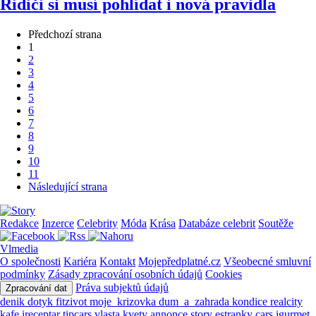
Řidiči si musí pohlídat i nová pravidla
Předchozí strana
1
2
3
4
5
6
7
8
9
10
11
Následující strana
Redakce
Inzerce
Celebrity
Móda
Krása
Databáze celebrit
Soutěže
Vlmedia
O společnosti
Kariéra
Kontakt
Mojepředplatné.cz
Všeobecné smluvní
podmínky
Zásady zpracování osobních údajů
Cookies
Práva subjektů údajů
Zpracování dat
denik
dotyk
fitzivot
moje_krizovka
dum_a_zahrada
kondice
realcity
kafe
ireceptar
tipcars
vlasta
kvety
annonce
story
estranky
cars
igurmet