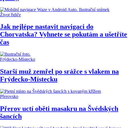
Život řidiče
Jak nejlépe nastavit navigaci do
Chorvatska? Vyhnete se pokutám a ušetříte
čas
Frýdecko-Místecko
Starší muž zemřel po srážce s vlakem na
Frýdecko-Místecku
Přerovsko
Přerov uctí oběti masakru na Švédských
šancích