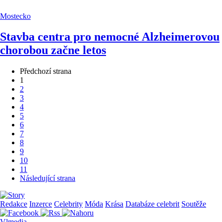
Mostecko
Stavba centra pro nemocné Alzheimerovou
chorobou začne letos
Předchozí strana
1
2
3
4
5
6
7
8
9
10
11
Následující strana
Redakce
Inzerce
Celebrity
Móda
Krása
Databáze celebrit
Soutěže
Vlmedia