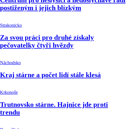
Centrum pro neslyšící a nedoslýchavé radí
postiženým i jejich blízkým
Strakonicko
Za svou práci pro druhé získaly
pečovatelky čtyři hvězdy
Náchodsko
Kraj stárne a počet lidí stále klesá
Krkonoše
Trutnovsko stárne. Hajnice jde proti
trendu