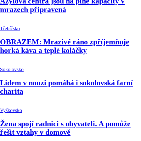
Azylová centra jsou na plné kapacity v
mrazech připravená
Třebíčsko
OBRAZEM: Mrazivé ráno zpříjemňuje
horká káva a teplé koláčky
Sokolovsko
Lidem v nouzi pomáhá i sokolovská farní
charita
Vyškovsko
Žena spojí radnici s obyvateli. A pomůže
řešit vztahy v domově