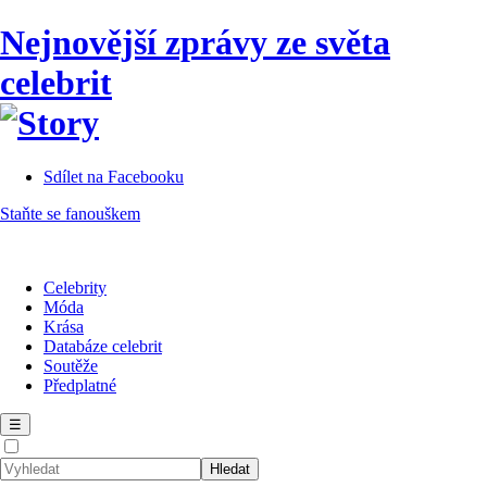
Nejnovější zprávy ze světa
celebrit
Sdílet na Facebooku
Staňte se fanouškem
Celebrity
Móda
Krása
Databáze celebrit
Soutěže
Předplatné
☰