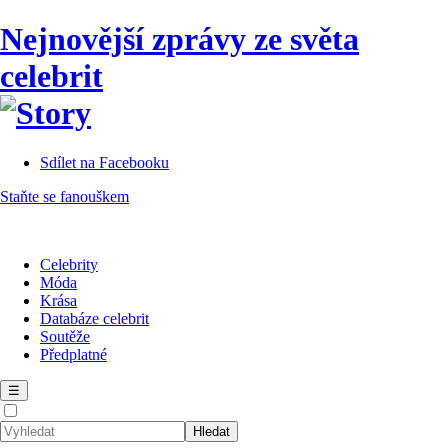
Nejnovější zprávy ze světa
celebrit
Sdílet na Facebooku
Staňte se fanouškem
Celebrity
Móda
Krása
Databáze celebrit
Soutěže
Předplatné
☰