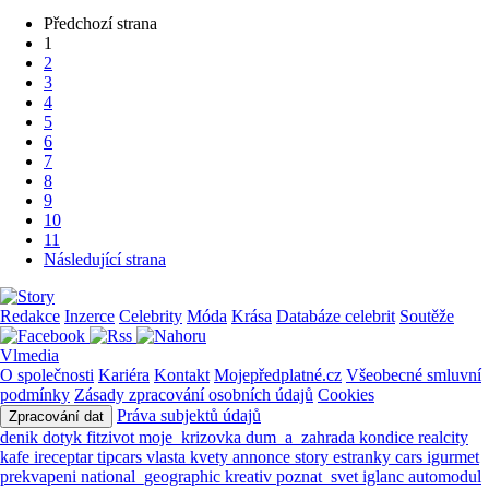
Předchozí strana
1
2
3
4
5
6
7
8
9
10
11
Následující strana
Redakce
Inzerce
Celebrity
Móda
Krása
Databáze celebrit
Soutěže
Vlmedia
O společnosti
Kariéra
Kontakt
Mojepředplatné.cz
Všeobecné smluvní
podmínky
Zásady zpracování osobních údajů
Cookies
Práva subjektů údajů
Zpracování dat
denik
dotyk
fitzivot
moje_krizovka
dum_a_zahrada
kondice
realcity
kafe
ireceptar
tipcars
vlasta
kvety
annonce
story
estranky
cars
igurmet
prekvapeni
national_geographic
kreativ
poznat_svet
iglanc
automodul