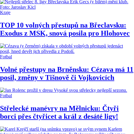
Kraje
TOP 10 volných přestupů na Břeclavsku:
Exodus z MSK, snová posila pro Hlohovec
Fotbal
Volné přestupy na Brněnsku: Cézava má 11
posil, změny v Tišnově či Vojkovicích
Fotbal
Střelecké manévry na Mělnicku: Čtyři
borci přes čtyřicet a král z desáté ligy!