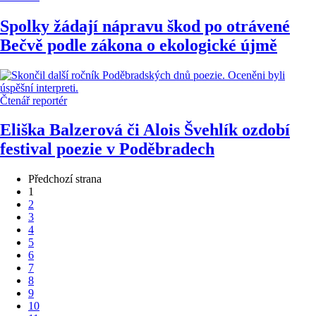
Spolky žádají nápravu škod po otrávené
Bečvě podle zákona o ekologické újmě
Čtenář reportér
Eliška Balzerová či Alois Švehlík ozdobí
festival poezie v Poděbradech
Předchozí strana
1
2
3
4
5
6
7
8
9
10