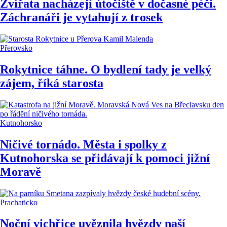
Zvířata nacházejí útočiště v dočasné péči.
Záchranáři je vytahují z trosek
Přerovsko
Rokytnice táhne. O bydlení tady je velký
zájem, říká starosta
Kutnohorsko
Ničivé tornádo. Města i spolky z
Kutnohorska se přidávají k pomoci jižní
Moravě
Prachaticko
Noční vichřice uvěznila hvězdy naší