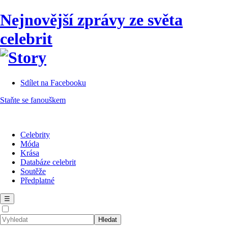
Nejnovější zprávy ze světa
celebrit
Sdílet na Facebooku
Staňte se fanouškem
Celebrity
Móda
Krása
Databáze celebrit
Soutěže
Předplatné
☰