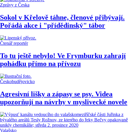
Zprávy z Česka
Sokol v Křelově táhne, členové přibývají.
Pořádá akce i "přídědinský" tábor
Čtenář reportér
To tu ještě nebylo! Ve Frymburku zahrají
pohádku přímo na přívozu
Českobudějovicko
Agresivní lišky a zápasy se psy. Videa
upozorňují na návrhy v myslivecké novele
Valašsko