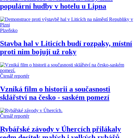
populární hudby v hotelu u Lipna
Plzeňsko
Stavba hal v Liticích budí rozpaky, místní
proti nim bojují už roky
Čtenář reportér
Vzniká film o historii a současnosti
sklářství na česko - saském pomezí
Čtenář reportér
Rybářské závody v Úhercích přilákaly
sedm desítek malých i velkých rybářů