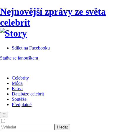
Nejnovější zprávy ze světa
celebrit
Sdílet na Facebooku
Staňte se fanouškem
Celebrity
Móda
Krása
Databáze celebrit
Soutěže
Předplatné
☰