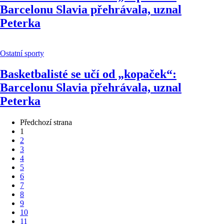
Barcelonu Slavia přehrávala, uznal
Peterka
Ostatní sporty
Basketbalisté se učí od „kopaček“:
Barcelonu Slavia přehrávala, uznal
Peterka
Předchozí strana
1
2
3
4
5
6
7
8
9
10
11