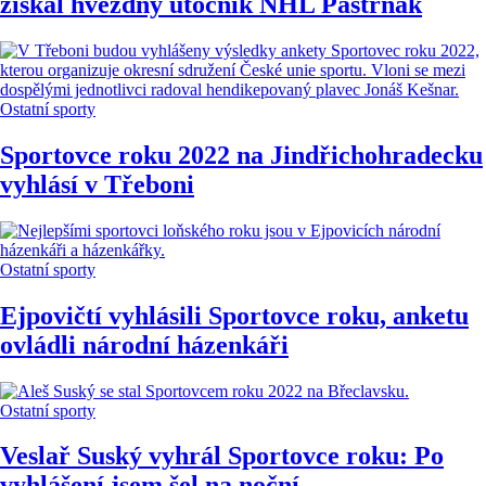
získal hvězdný útočník NHL Pastrňák
Ostatní sporty
Sportovce roku 2022 na Jindřichohradecku
vyhlásí v Třeboni
Ostatní sporty
Ejpovičtí vyhlásili Sportovce roku, anketu
ovládli národní házenkáři
Ostatní sporty
Veslař Suský vyhrál Sportovce roku: Po
vyhlášení jsem šel na noční