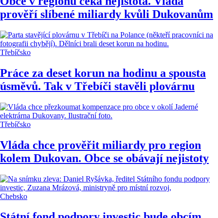
Obce v regionu čeká nejistota. Vláda
prověří slíbené miliardy kvůli Dukovanům
Třebíčsko
Práce za deset korun na hodinu a spousta
úsměvů. Tak v Třebíči stavěli plovárnu
Třebíčsko
Vláda chce prověřit miliardy pro region
kolem Dukovan. Obce se obávají nejistoty
Chebsko
Státní fond podpory investic bude obcím