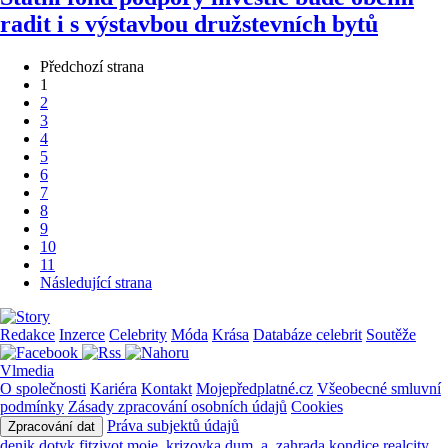
radit i s výstavbou družstevních bytů
Předchozí strana
1
2
3
4
5
6
7
8
9
10
11
Následující strana
Redakce
Inzerce
Celebrity
Móda
Krása
Databáze celebrit
Soutěže
Vlmedia
O společnosti
Kariéra
Kontakt
Mojepředplatné.cz
Všeobecné smluvní
podmínky
Zásady zpracování osobních údajů
Cookies
Práva subjektů údajů
Zpracování dat
denik
dotyk
fitzivot
moje_krizovka
dum_a_zahrada
kondice
realcity