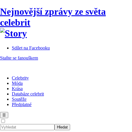
Nejnovější zprávy ze světa
celebrit
Sdílet na Facebooku
Staňte se fanouškem
Celebrity
Móda
Krása
Databáze celebrit
Soutěže
Předplatné
☰