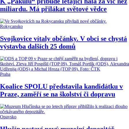
K „Pakulu“ přibude létající hala za víc než
miliardu. Má přilákat světové vědce
Rokycansko
Svojkovice vítaly občánky. V obci se chystá
výstavba dalších 25 domů
Praha
Koalice SPOLU představila kandidátku v
Praze, zaměří se na školství či dopravu
Opavsko
Hlučín postaví nový muzejní depozitář.