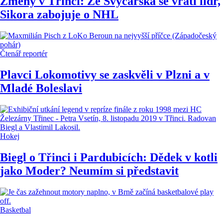
Změny v Třinci: Ze Švýcarska se vrátí lídr,
Sikora zabojuje o NHL
Čtenář reportér
Plavci Lokomotivy se zaskvěli v Plzni a v
Mladé Boleslavi
Hokej
Biegl o Třinci i Pardubicích: Dědek v kotli
jako Moder? Neumím si představit
Basketbal