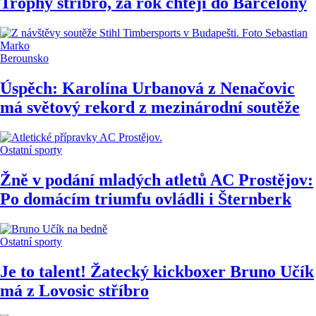
Trophy stříbro, za rok chtějí do Barcelony
Berounsko
Úspěch: Karolína Urbanová z Nenačovic
má světový rekord z mezinárodní soutěže
Ostatní sporty
Žně v podání mladých atletů AC Prostějov:
Po domácím triumfu ovládli i Šternberk
Ostatní sporty
Je to talent! Žatecký kickboxer Bruno Učík
má z Lovosic stříbro