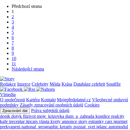
Předchozí strana
1
2
3
4
5
6
7
8
9
10
11
Následující strana
Redakce
Inzerce
Celebrity
Móda
Krása
Databáze celebrit
Soutěže
Vlmedia
O společnosti
Kariéra
Kontakt
Mojepředplatné.cz
Všeobecné smluvní
podmínky
Zásady zpracování osobních údajů
Cookies
Práva subjektů údajů
Zpracování dat
denik
dotyk
fitzivot
moje_krizovka
dum_a_zahrada
kondice
realcity
kafe
ireceptar
tipcars
vlasta
kvety
annonce
story
estranky
cars
igurmet
prekvapeni
national_geographic
kreativ
poznat_svet
iglanc
automodul