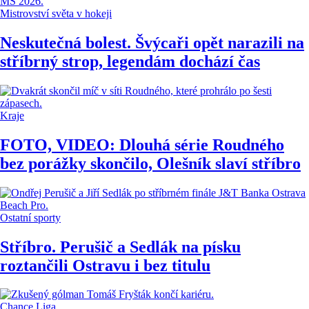
Mistrovství světa v hokeji
Neskutečná bolest. Švýcaři opět narazili na
stříbrný strop, legendám dochází čas
Kraje
FOTO, VIDEO: Dlouhá série Roudného
bez porážky skončilo, Olešník slaví stříbro
Ostatní sporty
Stříbro. Perušič a Sedlák na písku
roztančili Ostravu i bez titulu
Chance Liga