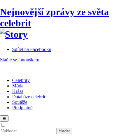
Nejnovější zprávy ze světa
celebrit
Sdílet na Facebooku
Staňte se fanouškem
Celebrity
Móda
Krása
Databáze celebrit
Soutěže
Předplatné
☰