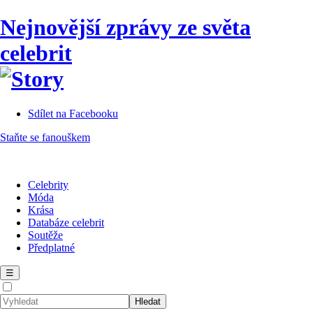
Nejnovější zprávy ze světa
celebrit
Sdílet na Facebooku
Staňte se fanouškem
Celebrity
Móda
Krása
Databáze celebrit
Soutěže
Předplatné
☰