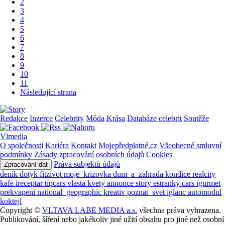
2
3
4
5
6
7
8
9
10
11
Následující strana
Redakce
Inzerce
Celebrity
Móda
Krása
Databáze celebrit
Soutěže
Vlmedia
O společnosti
Kariéra
Kontakt
Mojepředplatné.cz
Všeobecné smluvní
podmínky
Zásady zpracování osobních údajů
Cookies
Práva subjektů údajů
Zpracování dat
denik
dotyk
fitzivot
moje_krizovka
dum_a_zahrada
kondice
realcity
kafe
ireceptar
tipcars
vlasta
kvety
annonce
story
estranky
cars
igurmet
prekvapeni
national_geographic
kreativ
poznat_svet
iglanc
automodul
koktejl
Copyright ©
VLTAVA LABE MEDIA a.s.
všechna práva vyhrazena.
Publikování, šíření nebo jakékoliv jiné užití obsahu pro jiné než osobní