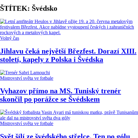
ŠTÍTEK: Švédsko
Volný čas
Jihlavu čeká největší Březfest. Dorazí XIII.
století, kapely z Polska i Švédska
Mistrovství světa ve fotbale
Vyhazov přímo na MS. Tuniský trenér
skončil po porážce se Švédskem
Mistrovství světa ve fotbale
Svět šílí ze švédského střelce. Ten po gólu