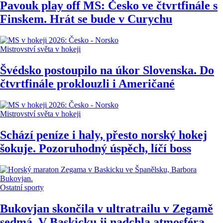
Pavouk play off MS: Česko ve čtvrtfinále s
Finskem. Hrát se bude v Curychu
Mistrovství světa v hokeji
Švédsko postoupilo na úkor Slovenska. Do
čtvrtfinále proklouzli i Američané
Mistrovství světa v hokeji
Schází peníze i haly, přesto norský hokej
šokuje. Pozoruhodný úspěch, líčí boss
Ostatní sporty
Bukovjan skončila v ultratrailu v Zegamě
sedmá. V Baskicku ji nadchla atmosféra