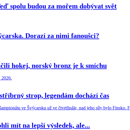
 Teď spolu budou za mořem dobývat svět
výcarska. Dorazí za nimi fanoušci?
ili hokej, norský bronz je k smíchu
 stříbrný strop, legendám dochází čas
i mít na lepší výsledek, ale...