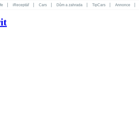
fe
iReceptář
Cars
Dům a zahrada
TipCars
Annonce
Květy
Překvapení
iGurmet
eStránky
Kreativ
iGlanc
it