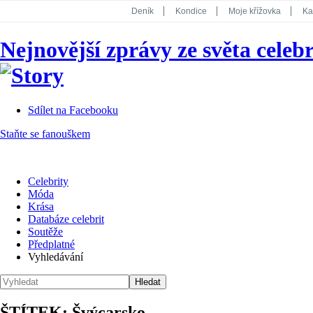
Deník
Kondice
Moje křížovka
Ka
National Geographic
Dotyk
Story
Nejnovější zprávy ze světa celebr
Koktejl
Sdílet na Facebooku
Staňte se fanouškem
Celebrity
Móda
Krása
Databáze celebrit
Soutěže
Předplatné
Vyhledávání
ŠTÍTEK: Švýcarsko