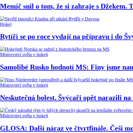
Memič snil o tom, že si zahraje s Džekem.
Hokej
Rytíři se po roce vydají na přípravu i do Š
Mistrovství světa v hokeji
Samolibé Rusko hodnotí MS: Finy jsme nauč
Mistrovství světa v hokeji
Neskutečná bolest. Švýcaři opět narazili na
Mistrovství světa v hokeji
GLOSA: Další náraz ve čtvrtfinále. Češi mohl