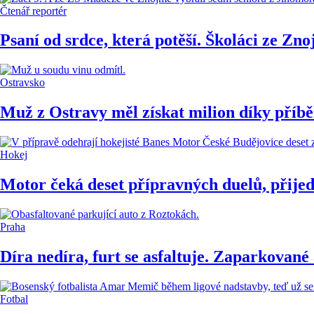
Čtenář reportér
Psaní od srdce, která potěší. Školáci ze Zn
Ostravsko
Muž z Ostravy měl získat milion díky příbě
Hokej
Motor čeká deset přípravných duelů, přijed
Praha
Díra nedíra, furt se asfaltuje. Zaparkované
Fotbal