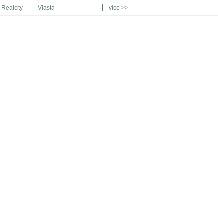
Realcity
Vlasta
více >>
Automodul.cz
Poznat svět