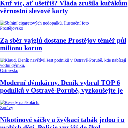
Kuř víc, ať ušetříš? Vláda zrušila kuřákům
věrnostní slevové karty
Prostějovsko
Za sběr vajglů dostane Prostějov téměř půl
milionu korun
Ostravsko
Moderní dýmkárny. Deník vybral TOP 6
podniků v Ostravě-Porubě, vyzkoušejte je
Zprávy
Nikotinové sáčky a žvýkací tabák jedou i u
malých dětí. Policie vyráží do škol