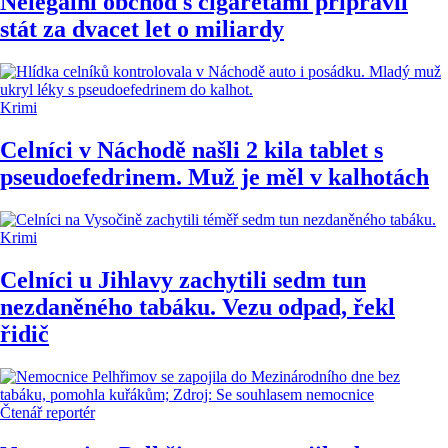
Nelegální obchod s cigaretami připravil
stát za dvacet let o miliardy
Krimi
Celníci v Náchodě našli 2 kila tablet s
pseudoefedrinem. Muž je měl v kalhotách
Krimi
Celníci u Jihlavy zachytili sedm tun
nezdaněného tabáku. Vezu odpad, řekl
řidič
Čtenář reportér