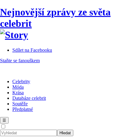
Nejnovější zprávy ze světa
celebrit
Sdílet na Facebooku
Staňte se fanouškem
Celebrity
Móda
Krása
Databáze celebrit
Soutěže
Předplatné
☰