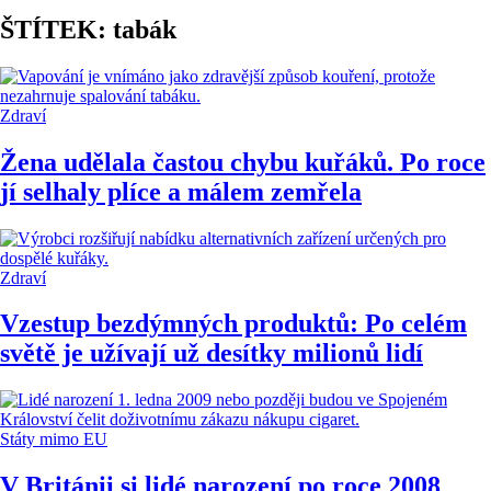
ŠTÍTEK: tabák
Zdraví
Žena udělala častou chybu kuřáků. Po roce
jí selhaly plíce a málem zemřela
Zdraví
Vzestup bezdýmných produktů: Po celém
světě je užívají už desítky milionů lidí
Státy mimo EU
V Británii si lidé narození po roce 2008