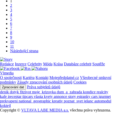
1
2
3
4
5
6
7
8
9
10
11
Následující strana
Redakce
Inzerce
Celebrity
Móda
Krása
Databáze celebrit
Soutěže
Vlmedia
O společnosti
Kariéra
Kontakt
Mojepředplatné.cz
Všeobecné smluvní
podmínky
Zásady zpracování osobních údajů
Cookies
Práva subjektů údajů
Zpracování dat
denik
dotyk
fitzivot
moje_krizovka
dum_a_zahrada
kondice
realcity
kafe
ireceptar
tipcars
vlasta
kvety
annonce
story
estranky
cars
igurmet
prekvapeni
national_geographic
kreativ
poznat_svet
iglanc
automodul
koktejl
Copyright ©
VLTAVA LABE MEDIA a.s.
všechna práva vyhrazena.