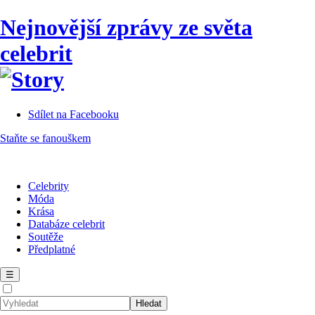
Nejnovější zprávy ze světa
celebrit
Sdílet na Facebooku
Staňte se fanouškem
Celebrity
Móda
Krása
Databáze celebrit
Soutěže
Předplatné
☰