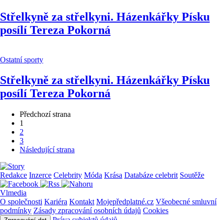
Střelkyně za střelkyni. Házenkářky Písku
posílí Tereza Pokorná
Ostatní sporty
Střelkyně za střelkyni. Házenkářky Písku
posílí Tereza Pokorná
Předchozí strana
1
2
3
Následující strana
Redakce
Inzerce
Celebrity
Móda
Krása
Databáze celebrit
Soutěže
Vlmedia
O společnosti
Kariéra
Kontakt
Mojepředplatné.cz
Všeobecné smluvní
podmínky
Zásady zpracování osobních údajů
Cookies
Práva subjektů údajů