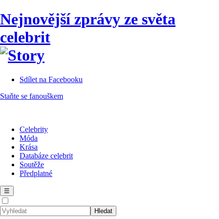
Nejnovější zprávy ze světa
celebrit
Sdílet na Facebooku
Staňte se fanouškem
Celebrity
Móda
Krása
Databáze celebrit
Soutěže
Předplatné
☰