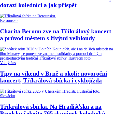
dorazí koledníci a jak přispět
Berounsko
Charita Beroun zve na Tříkrálový koncert
a průvod městem s živými velbloudy
Volný čas
Tipy na víkend v Brně a okolí: novoroční
koncert, Tříkrálová sbírka i cyklojízda
Slovácko
Tříkrálová sbírka. Na Hradišťsku a na
Brodsku čekejte 765 skupinek koledníků