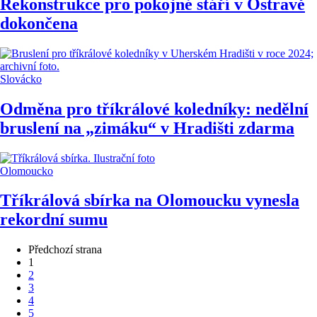
Rekonstrukce pro pokojné stáří v Ostravě
dokončena
Slovácko
Odměna pro tříkrálové koledníky: nedělní
bruslení na „zimáku“ v Hradišti zdarma
Olomoucko
Tříkrálová sbírka na Olomoucku vynesla
rekordní sumu
Předchozí strana
1
2
3
4
5