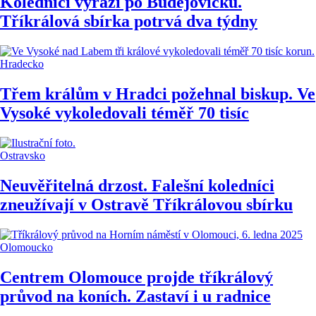
Koledníci vyráží po Budějovicku.
Tříkrálová sbírka potrvá dva týdny
Hradecko
Třem králům v Hradci požehnal biskup. Ve
Vysoké vykoledovali téměř 70 tisíc
Ostravsko
Neuvěřitelná drzost. Falešní koledníci
zneužívají v Ostravě Tříkrálovou sbírku
Olomoucko
Centrem Olomouce projde tříkrálový
průvod na koních. Zastaví i u radnice