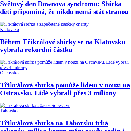
Světový den Downova syndromu: Sbírka
dětí připomíná, že nikdo nemá stát stranou
Klatovsko
Během Tříkrálové sbírky se na Klatovsku
vybrala rekordní částka
Ostravsko
Tříkrálová sbírka pomůže lidem v nouzi na
Ostravsku. Lidé vybrali přes 3 miliony
Táborsko
Tříkrálová sbírka na Táborsku trhá
rekordy, milion korun mění osudy rodin i