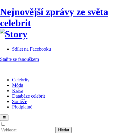
Nejnovější zprávy ze světa
celebrit
Sdílet na Facebooku
Staňte se fanouškem
Celebrity
Móda
Krása
Databáze celebrit
Soutěže
Předplatné
☰