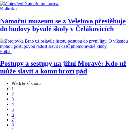
Kolínsko
Námořní muzeum se z Veletova přestěhuje
do budovy bývalé školy v Čelákovicích
Fotbal
Postupy a sestupy na jižní Moravě: Kdo už
může slavit a komu hrozí pád
Předchozí strana
1
2
3
4
5
6
7
8