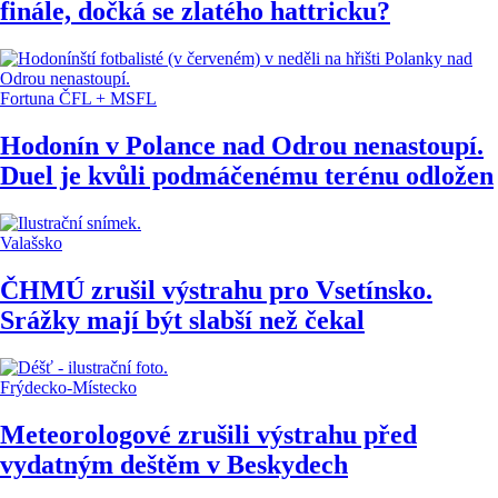
finále, dočká se zlatého hattricku?
Fortuna ČFL + MSFL
Hodonín v Polance nad Odrou nenastoupí.
Duel je kvůli podmáčenému terénu odložen
Valašsko
ČHMÚ zrušil výstrahu pro Vsetínsko.
Srážky mají být slabší než čekal
Frýdecko-Místecko
Meteorologové zrušili výstrahu před
vydatným deštěm v Beskydech