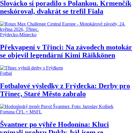
Slovácko si poradilo s Polankou. Krmenčík
neskóroval, dvakrát se trefil Fiala
Frýdecko-Místecko
Překvapení v Třinci: Na závodech motokár
se objevil legendární Kimi Räikkönen
Fotbal
Fotbalové výsledky z Frýdecka: Derby pro
Třinec, Staré Město zabralo
Fortuna ČFL + MSFL
Švantner po výhře Hodonína: Kluci
vnímali prohru Dukly, bál jsem se