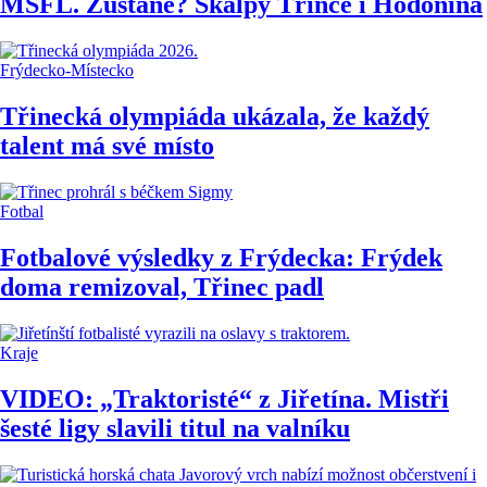
MSFL. Zůstane? Skalpy Třince i Hodonína
Frýdecko-Místecko
Třinecká olympiáda ukázala, že každý
talent má své místo
Fotbal
Fotbalové výsledky z Frýdecka: Frýdek
doma remizoval, Třinec padl
Kraje
VIDEO: „Traktoristé“ z Jiřetína. Mistři
šesté ligy slavili titul na valníku