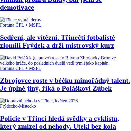
demotivace
Fortuna ČFL + MSFL
Sedření, ale vítězní. Třinečtí fotbalisté
zlomili Frýdek a drží mistrovský kurz
Fortuna ČFL + MSFL
Zbrojovce roste v béčku mimořádný talent.
Je úplně jiný, říká o Poláškovi Zúbek
Frýdecko-Místecko
Policie v Třinci hledá svědky a cyklistu,
který zmizel od nehody. Utekl bez kola