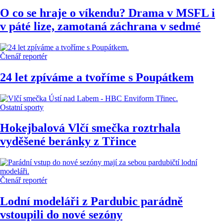
O co se hraje o víkendu? Drama v MSFL i
v páté lize, zamotaná záchrana v sedmé
Čtenář reportér
24 let zpíváme a tvoříme s Poupátkem
Ostatní sporty
Hokejbalová Vlčí smečka roztrhala
vyděšené beránky z Třince
Čtenář reportér
Lodní modeláři z Pardubic parádně
vstoupili do nové sezóny