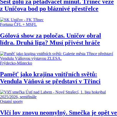
Šest gólů za pětadvacet minut. Třinec veze
z Uničova bod po bláznivé přestřelce
Fortuna ČFL + MSFL
Gólová show za poločas. Uničov obral
lídra. Druhá liga? Musí přivést hráče
Frýdecko-Místecko
Paměť jako krajina vnitřních světů:
Vendula Váňová se představí v Třinci
Ostatní sporty
Vlčí lov znovu neomylný. Smečka je opět ve