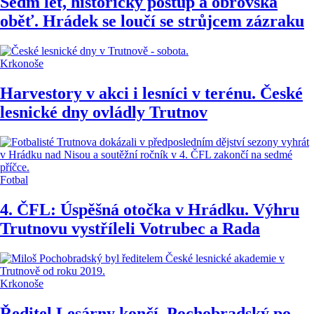
Sedm let, historický postup a obrovská
oběť. Hrádek se loučí se strůjcem zázraku
Krkonoše
Harvestory v akci i lesníci v terénu. České
lesnické dny ovládly Trutnov
Fotbal
4. ČFL: Úspěšná otočka v Hrádku. Výhru
Trutnovu vystříleli Votrubec a Rada
Krkonoše
Ředitel Lesárny končí. Pochobradský po