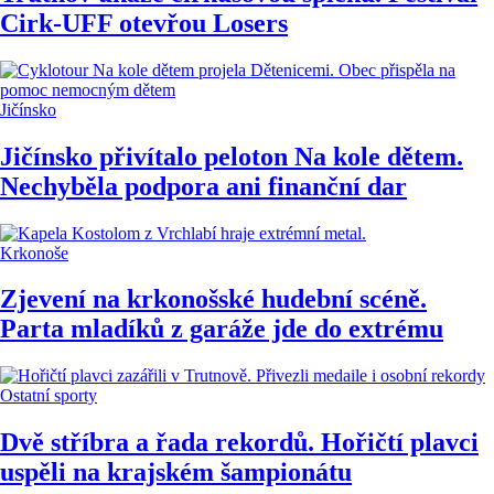
Cirk-UFF otevřou Losers
Jičínsko
Jičínsko přivítalo peloton Na kole dětem.
Nechyběla podpora ani finanční dar
Krkonoše
Zjevení na krkonošské hudební scéně.
Parta mladíků z garáže jde do extrému
Ostatní sporty
Dvě stříbra a řada rekordů. Hořičtí plavci
uspěli na krajském šampionátu