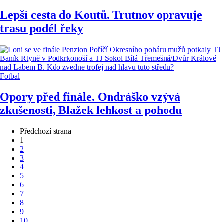
Lepší cesta do Koutů. Trutnov opravuje
trasu podél řeky
Fotbal
Opory před finále. Ondráško vzývá
zkušenosti, Blažek lehkost a pohodu
Předchozí strana
1
2
3
4
5
6
7
8
9
10