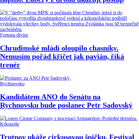
Fortuna divize
Chrudimské mládí oloupilo chasníky.
Nemusím pořád křičet jak pavián, říká
trenér
Rychnovsko
Kandidátem ANO do Senátu na
Rychnovsku bude poslanec Petr Sadovský
Krkonoše
Trutnov ukáže cirkusovou špičku. Festival