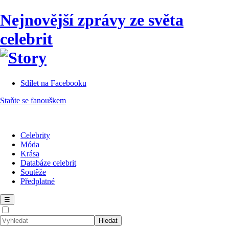
Nejnovější zprávy ze světa
celebrit
Sdílet na Facebooku
Staňte se fanouškem
Celebrity
Móda
Krása
Databáze celebrit
Soutěže
Předplatné
☰