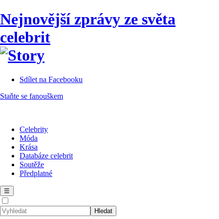
Nejnovější zprávy ze světa
celebrit
Sdílet na Facebooku
Staňte se fanouškem
Celebrity
Móda
Krása
Databáze celebrit
Soutěže
Předplatné
☰