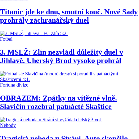
Titanic jde ke dnu, smutní kouč. Nové Sady
prohrály záchranářský duel
Fotbal
3. MSLŽ: Zlín nezvládl důležitý duel v
Jihlavě. Uherský Brod vysoko prohrál
Fortuna divize
OBRAZEM: Zpátky na vítězné vlně.
Slavičín rozebral patnácté Skaštice
Nehody
Tragická nehoda u Strání. Auto skončilo