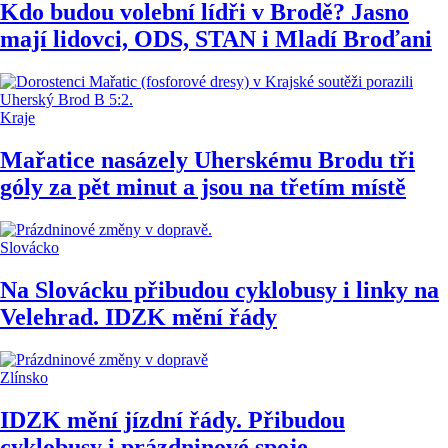
Kdo budou volební lídři v Brodě? Jasno
mají lidovci, ODS, STAN i Mladí Broďani
Kraje
Mařatice nasázely Uherskému Brodu tři
góly za pět minut a jsou na třetím místě
Slovácko
Na Slovácku přibudou cyklobusy i linky na
Velehrad. IDZK mění řády
Zlínsko
IDZK mění jízdní řády. Přibudou
cyklobusy i prázdninové spoje