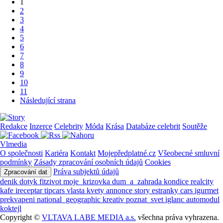
1
2
3
4
5
6
7
8
9
10
11
Následující strana
Redakce
Inzerce
Celebrity
Móda
Krása
Databáze celebrit
Soutěže
Vlmedia
O společnosti
Kariéra
Kontakt
Mojepředplatné.cz
Všeobecné smluvní
podmínky
Zásady zpracování osobních údajů
Cookies
Práva subjektů údajů
Zpracování dat
denik
dotyk
fitzivot
moje_krizovka
dum_a_zahrada
kondice
realcity
kafe
ireceptar
tipcars
vlasta
kvety
annonce
story
estranky
cars
igurmet
prekvapeni
national_geographic
kreativ
poznat_svet
iglanc
automodul
koktejl
Copyright ©
VLTAVA LABE MEDIA a.s.
všechna práva vyhrazena.