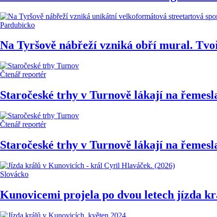
Pardubicko
Na Tyršově nábřeží vzniká obří mural. Tvoří
Čtenář reportér
Staročeské trhy v Turnově lákají na řemes
Čtenář reportér
Staročeské trhy v Turnově lákají na řemes
Slovácko
Kunovicemi projela po dvou letech jízda krá