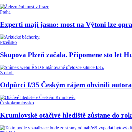
Praha
Experti mají jasno: most na Výtoni lze oprav
Plzeňsko
Skupova Plzeň začala. Připomene sto let H
Z okolí
Odpůrci I/35 Českým rájem obvinili autora
Českokrumlovsko
Krumlovské otáčivé hlediště zůstane do ro