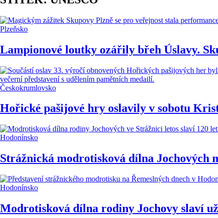
Plzeňsko
Lampionové loutky ozářily břeh Úslavy. Sk
Českokrumlovsko
Hořické pašijové hry oslavily v sobotu Krist
Hodonínsko
Strážnická modrotisková dílna Jochových m
Hodonínsko
Modrotisková dílna rodiny Jochovy slaví už