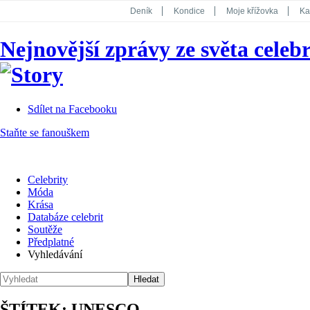
Deník
Kondice
Moje křížovka
Ka
National Geographic
Dotyk
Story
Nejnovější zprávy ze světa celebr
Koktejl
Sdílet na Facebooku
Staňte se fanouškem
Celebrity
Móda
Krása
Databáze celebrit
Soutěže
Předplatné
Vyhledávání
ŠTÍTEK: UNESCO