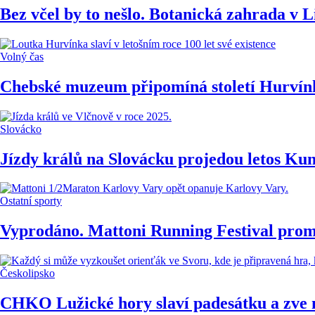
Bez včel by to nešlo. Botanická zahrada v 
Volný čas
Chebské muzeum připomíná století Hurvínk
Slovácko
Jízdy králů na Slovácku projedou letos Ku
Ostatní sporty
Vyprodáno. Mattoni Running Festival pro
Českolipsko
CHKO Lužické hory slaví padesátku a zve n