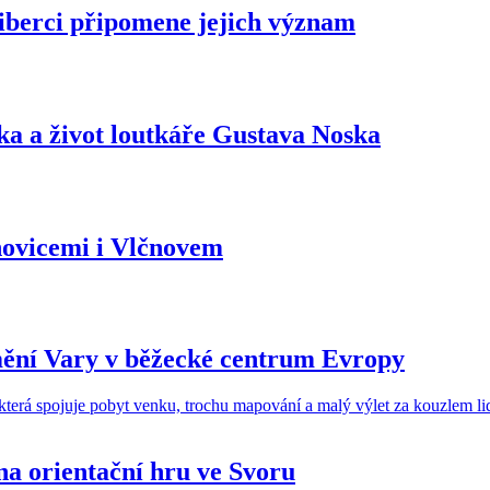
Liberci připomene jejich význam
a a život loutkáře Gustava Noska
novicemi i Vlčnovem
mění Vary v běžecké centrum Evropy
a orientační hru ve Svoru