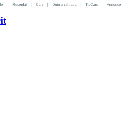
fe
iReceptář
Cars
Dům a zahrada
TipCars
Annonce
Květy
Překvapení
iGurmet
eStránky
Kreativ
iGlanc
it