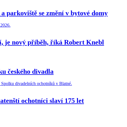
a a parkoviště se změní v bytové domy
ví, je nový příběh, říká Robert Knebl
čku českého divadla
tenští ochotníci slaví 175 let