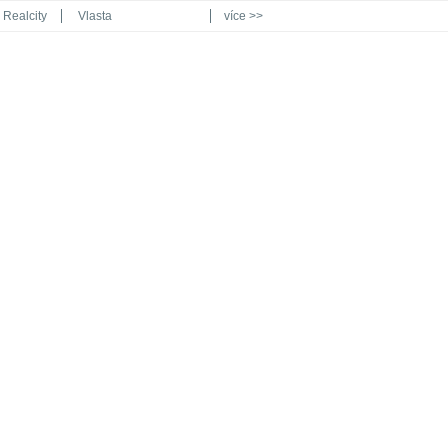
Realcity
Vlasta
více >>
Automodul.cz
Poznat svět