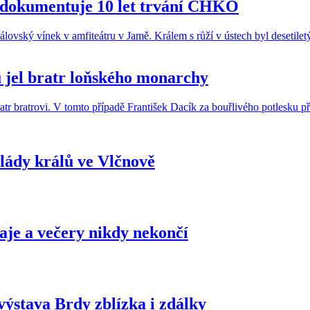
y dokumentuje 10 let trvání CHKO
lů jel bratr loňského monarchy
lády králů ve Vlčnově
je a večery nikdy nekončí
ýstava Brdy zblízka i zdálky