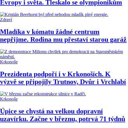
Evropy i světa. Tleskalo se olympionikům
Zdraví
Mladíka v kómatu žádné centrum
nepřijme. Rodina mu přestaví starou garáž
Krkonoše
Prezidenta podpoří i v Krkonoších. K
výzvě se připojily Trutnov, Dvůr i Vrchlabí
Krkonoše
Úpice se chystá na velkou dopravní
uzavírku. Začne v březnu, potrvá 71 týdnů