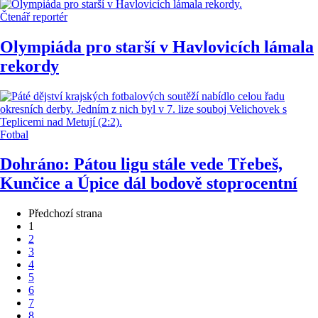
Čtenář reportér
Olympiáda pro starší v Havlovicích lámala
rekordy
Fotbal
Dohráno: Pátou ligu stále vede Třebeš,
Kunčice a Úpice dál bodově stoprocentní
Předchozí strana
1
2
3
4
5
6
7
8