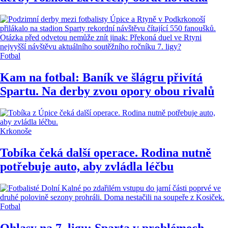
Fotbal
Kam na fotbal: Baník ve šlágru přivítá
Spartu. Na derby zvou opory obou rivalů
Krkonoše
Tobíka čeká další operace. Rodina nutně
potřebuje auto, aby zvládla léčbu
Fotbal
Ohlasy na 7. ligu: Sparta v problémech,