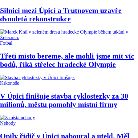
Silnici mezi Úpicí a Trutnovem uzavře
dvouletá rekonstrukce
Fotbal
Třetí místo bereme, ale mohli jsme mít víc
bodů, říká střelec hradecké Olympie
Krkonoše
V Úpici finišuje stavba cyklostezky za 30
milionů, městu pomohly místní firmy
Nehody
Opilý řidič v Úpici naboural a utekl. Měl