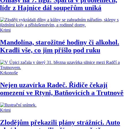
lídr z Hajnice dál soupeřům uniká
Krimi
Mandolína, starožitné hodiny či alkohol.
Kradli vše, co jim přišlo pod ruku
Krkonoše
Nejen uzavírka Radeč. Řidiče čekají
omezení ve Rtyni, Batňovicích a Trutnově
Krimi
Zlodějům překazili plány strážníci. Auto