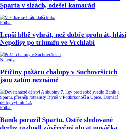
Sparta v slzách, odešel kamarád
Fotbal
Lepší blbě vyhrát, než dobře prohrát, hlásí
Nepolisy po triumfu ve Vrchlabí
Nehody
Příčiny požáru chalupy v Suchovršicích
jsou zatím neznámé
Fotbal
Baník porazil Spartu. Ostře sledované
derby rozhodl závěrečný obrat nováčka