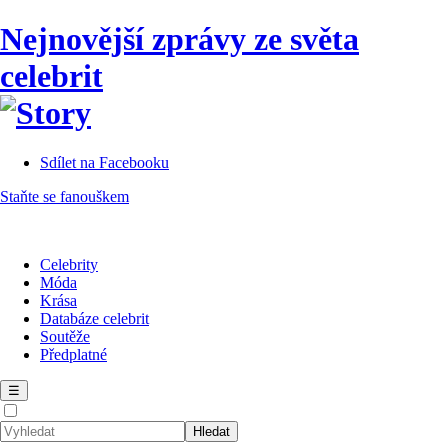
Nejnovější zprávy ze světa
celebrit
Sdílet na Facebooku
Staňte se fanouškem
Celebrity
Móda
Krása
Databáze celebrit
Soutěže
Předplatné
☰