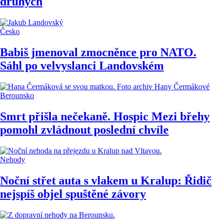
druhých
Česko
Babiš jmenoval zmocněnce pro NATO.
Sáhl po velvyslanci Landovském
Berounsko
Smrt přišla nečekaně. Hospic Mezi břehy
pomohl zvládnout poslední chvíle
Nehody
Noční střet auta s vlakem u Kralup: Řidič
nejspíš objel spuštěné závory