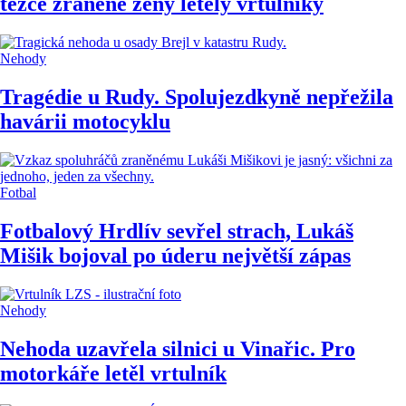
těžce zraněné ženy letěly vrtulníky
Nehody
Tragédie u Rudy. Spolujezdkyně nepřežila
havárii motocyklu
Fotbal
Fotbalový Hrdlív sevřel strach, Lukáš
Mišik bojoval po úderu největší zápas
Nehody
Nehoda uzavřela silnici u Vinařic. Pro
motorkáře letěl vrtulník