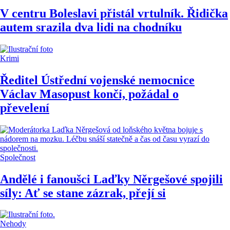
V centru Boleslavi přistál vrtulník. Řidička
autem srazila dva lidi na chodníku
Krimi
Ředitel Ústřední vojenské nemocnice
Václav Masopust končí, požádal o
převelení
Společnost
Andělé i fanoušci Laďky Něrgešové spojili
síly: Ať se stane zázrak, přejí si
Nehody