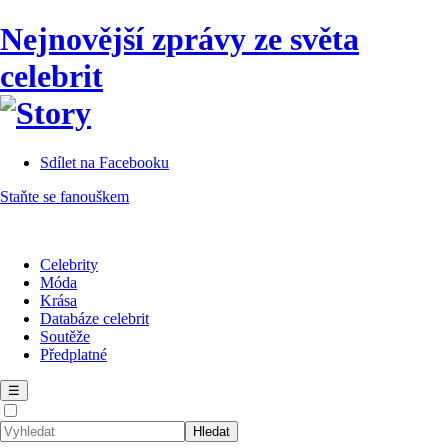
Nejnovější zprávy ze světa
celebrit
Sdílet na Facebooku
Staňte se fanouškem
Celebrity
Móda
Krása
Databáze celebrit
Soutěže
Předplatné
☰