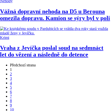
Nehody
Vážná dopravní nehoda na D5 u Berouna
omezila dopravu. Kamion se sýry byl v poli
Krimi
Vraha z Jevíčka poslal soud na sedmnáct
let do vězení a následně do detence
Předchozí strana
1
2
3
4
5
6
7
8
9
10