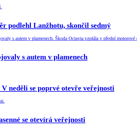
ěr podlehl Lanžhotu, skončil sedmý
ojovaly s autem v plamenech
V neděli se poprvé otevře veřejnosti
senné se otevírá veřejnosti