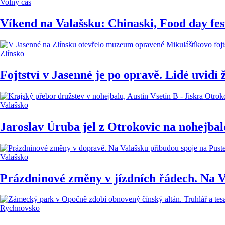
Volný čas
Víkend na Valašsku: Chinaski, Food day fest
Zlínsko
Fojtství v Jasenné je po opravě. Lidé uvidí 
Valašsko
Jaroslav Úruba jel z Otrokovic na nohejbal
Valašsko
Prázdninové změny v jízdních řádech. Na V
Rychnovsko