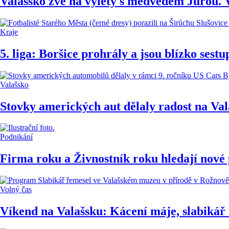
Valašsko zve na výlety s medvědem Jurou. V
Kraje
5. liga: Boršice prohrály a jsou blízko ses
Valašsko
Stovky amerických aut dělaly radost na Val
Podnikání
Firma roku a Živnostník roku hledají nové 
Volný čas
Víkend na Valašsku: Kácení máje, slabikář