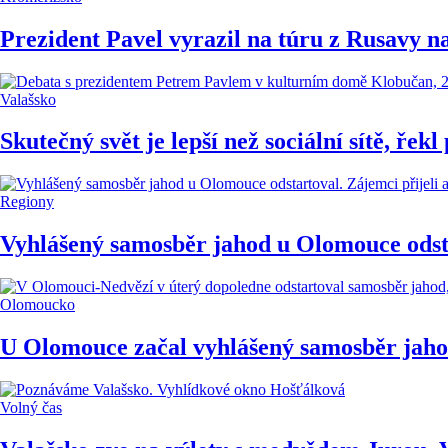
Prezident Pavel vyrazil na túru z Rusavy n
Valašsko
Skutečný svět je lepší než sociální sítě, řek
Regiony
Vyhlášený samosběr jahod u Olomouce odstar
Olomoucko
U Olomouce začal vyhlášený samosběr jahod.
Volný čas