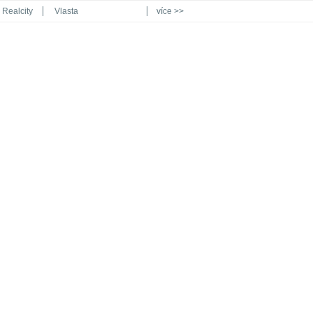
Realcity
Vlasta
více >>
Automodul.cz
Poznat svět