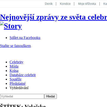
Deník
Kondice
Moje křížovka
Ka
National Geographic
Dotyk
Story
Nejnovější zprávy ze světa celebr
Koktejl
Sdílet na Facebooku
Staňte se fanouškem
Celebrity
Móda
Krása
Databáze celebrit
Soutěže
Předplatné
Vyhledávání
ŠTÍTEK: Valašsko