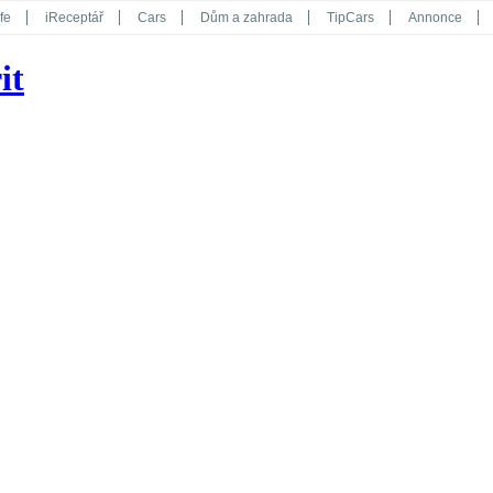
fe
iReceptář
Cars
Dům a zahrada
TipCars
Annonce
Květy
Překvapení
iGurmet
eStránky
Kreativ
iGlanc
it