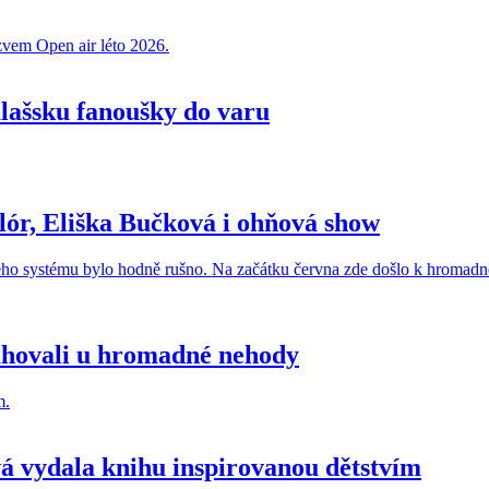
alašsku fanoušky do varu
klór, Eliška Bučková i ohňová show
sahovali u hromadné nehody
á vydala knihu inspirovanou dětstvím