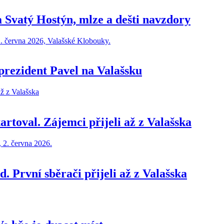
a Svatý Hostýn, mlze a dešti navzdory
l prezident Pavel na Valašsku
toval. Zájemci přijeli až z Valašska
 První sběrači přijeli až z Valašska