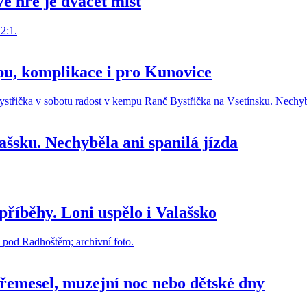
e hře je dvacet míst
tupu, komplikace i pro Kunovice
ašsku. Nechyběla ani spanilá jízda
příběhy. Loni uspělo i Valašsko
 řemesel, muzejní noc nebo dětské dny