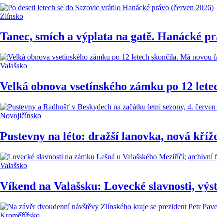
Zlínsko
Tanec, smích a výplata na gatě. Hanácké prá
Valašsko
Velká obnova vsetínského zámku po 12 letec
Novojičínsko
Pustevny na léto: dražší lanovka, nová kříž
Valašsko
Víkend na Valašsku: Lovecké slavnosti, výsta
Kroměřížsko