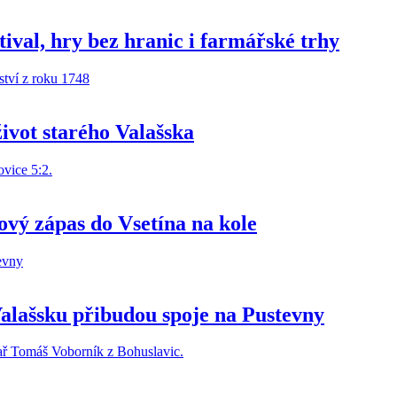
ival, hry bez hranic i farmářské trhy
život starého Valašska
ový zápas do Vsetína na kole
alašsku přibudou spoje na Pustevny