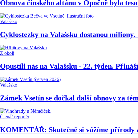
Obnova čínského altánu v Opočně byla tes
Valašsko
Cyklostezky na Valašsku dostanou miliony. 
Z okolí
Opustili nás na Valašsku - 22. týden. Přiná
Valašsko
Zámek Vsetín se dočkal další obnovy za tém
Čtenář reportér
KOMENTÁŘ: Skutečně si vážíme přírody a 