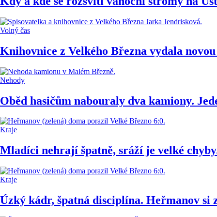
Kdy a kde se rozsvítí vánoční stromy na Ús
Volný čas
Knihovnice z Velkého Března vydala novou
Nehody
Oběd hasičům nabouraly dva kamiony. Jede
Kraje
Mladíci nehrají špatně, sráží je velké chyby
Kraje
Úzký kádr, špatná disciplína. Heřmanov si z