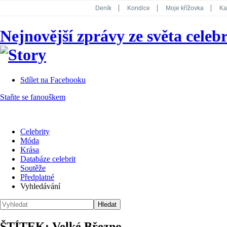
Deník
Kondice
Moje křížovka
Ka
National Geographic
Dotyk
Story
Nejnovější zprávy ze světa celebr
Koktejl
Sdílet na Facebooku
Staňte se fanouškem
Celebrity
Móda
Krása
Databáze celebrit
Soutěže
Předplatné
Vyhledávání
ŠTÍTEK: Velké Březno