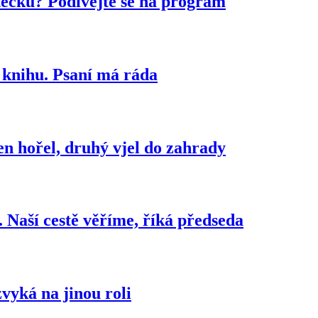
tecku? Podívejte se na program
 knihu. Psaní má ráda
n hořel, druhý vjel do zahrady
. Naší cestě věříme, říká předseda
vyká na jinou roli