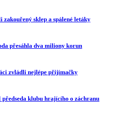
li zakouřený sklep a spálené letáky
koda přesáhla dva miliony korun
ci zvládli nejlépe přijímačky
l předseda klubu hrajícího o záchranu