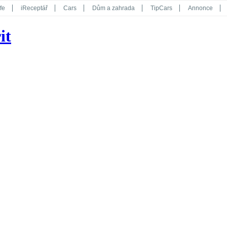
fe
iReceptář
Cars
Dům a zahrada
TipCars
Annonce
Květy
Překvapení
iGurmet
eStránky
Kreativ
iGlanc
it