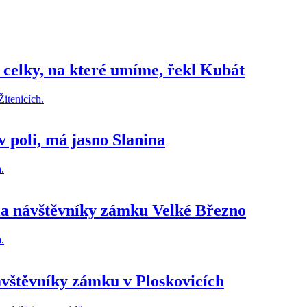
 celky, na které umíme, řekl Kubát
v poli, má jasno Slanina
la návštěvníky zámku Velké Březno
ávštěvníky zámku v Ploskovicích