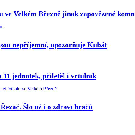
ve Velkém Březně jinak zapovězené komn
ř jsou nepříjemní, upozorňuje Kubát
11 jednotek, přiletěl i vrtulník
 Řezáč. Šlo už i o zdraví hráčů