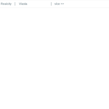
Realcity
Vlasta
více >>
Automodul.cz
Poznat svět