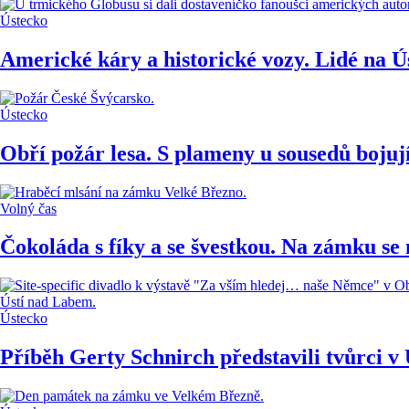
Ústecko
Americké káry a historické vozy. Lidé na Ú
Ústecko
Obří požár lesa. S plameny u sousedů bojují
Volný čas
Čokoláda s fíky a se švestkou. Na zámku se
Ústecko
Příběh Gerty Schnirch představili tvůrci v