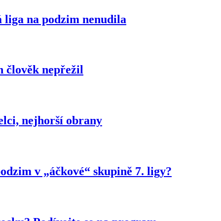
á liga na podzim nenudila
 člověk nepřežil
elci, nejhorší obrany
 podzim v „áčkové“ skupině 7. ligy?