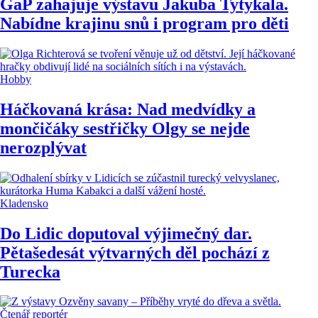
GaP zahajuje výstavu Jakuba Tytykala.
Nabídne krajinu snů i program pro děti
Hobby
Háčkovaná krása: Nad medvídky a
mončičáky sestřičky Olgy se nejde
nerozplývat
Kladensko
Do Lidic doputoval výjimečný dar.
Pětašedesát výtvarných děl pochází z
Turecka
Čtenář reportér