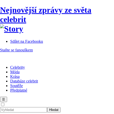
Nejnovější zprávy ze světa
celebrit
Sdílet na Facebooku
Staňte se fanouškem
Celebrity
Móda
Krása
Databáze celebrit
Soutěže
Předplatné
☰