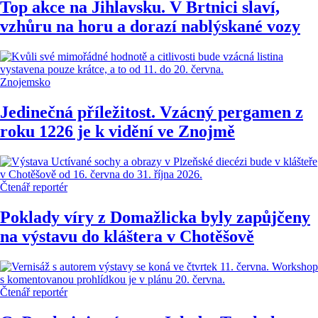
Top akce na Jihlavsku. V Brtnici slaví,
vzhůru na horu a dorazí nablýskané vozy
Znojemsko
Jedinečná příležitost. Vzácný pergamen z
roku 1226 je k vidění ve Znojmě
Čtenář reportér
Poklady víry z Domažlicka byly zapůjčeny
na výstavu do kláštera v Chotěšově
Čtenář reportér