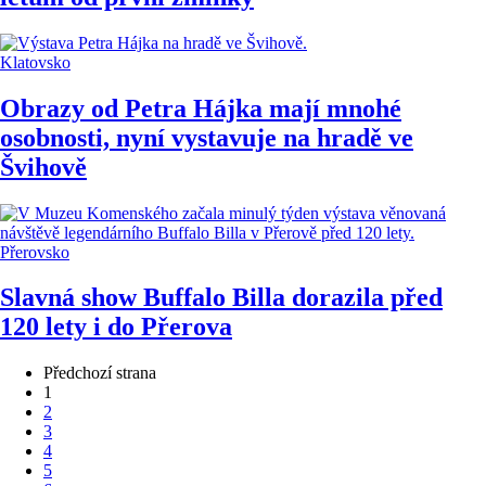
Klatovsko
Obrazy od Petra Hájka mají mnohé
osobnosti, nyní vystavuje na hradě ve
Švihově
Přerovsko
Slavná show Buffalo Billa dorazila před
120 lety i do Přerova
Předchozí strana
1
2
3
4
5