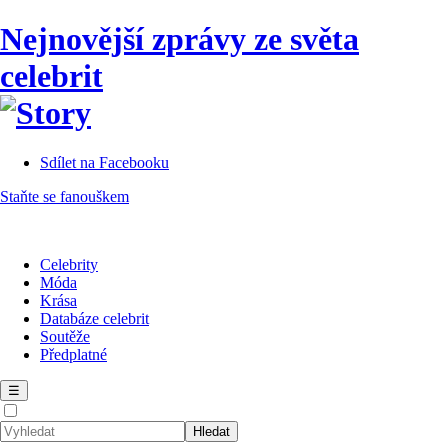
Nejnovější zprávy ze světa
celebrit
Sdílet na Facebooku
Staňte se fanouškem
Celebrity
Móda
Krása
Databáze celebrit
Soutěže
Předplatné
☰