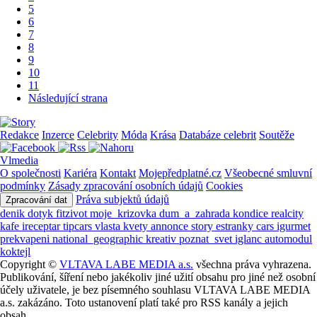
5
6
7
8
9
10
11
Následující strana
Redakce
Inzerce
Celebrity
Móda
Krása
Databáze celebrit
Soutěže
Vlmedia
O společnosti
Kariéra
Kontakt
Mojepředplatné.cz
Všeobecné smluvní
podmínky
Zásady zpracování osobních údajů
Cookies
Práva subjektů údajů
Zpracování dat
denik
dotyk
fitzivot
moje_krizovka
dum_a_zahrada
kondice
realcity
kafe
ireceptar
tipcars
vlasta
kvety
annonce
story
estranky
cars
igurmet
prekvapeni
national_geographic
kreativ
poznat_svet
iglanc
automodul
koktejl
Copyright ©
VLTAVA LABE MEDIA a.s.
všechna práva vyhrazena.
Publikování, šíření nebo jakékoliv jiné užití obsahu pro jiné než osobní
účely uživatele, je bez písemného souhlasu VLTAVA LABE MEDIA
a.s. zakázáno. Toto ustanovení platí také pro RSS kanály a jejich
obsah.