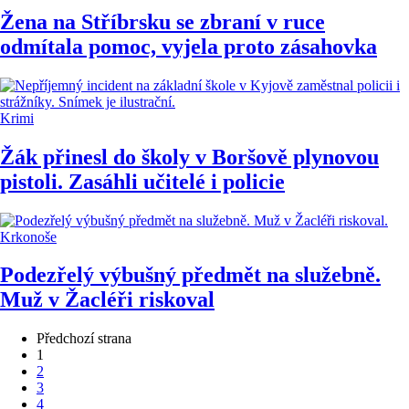
Žena na Stříbrsku se zbraní v ruce
odmítala pomoc, vyjela proto zásahovka
Krimi
Žák přinesl do školy v Boršově plynovou
pistoli. Zasáhli učitelé i policie
Krkonoše
Podezřelý výbušný předmět na služebně.
Muž v Žacléři riskoval
Předchozí strana
1
2
3
4