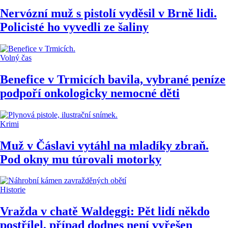
Nervózní muž s pistolí vyděsil v Brně lidi.
Policisté ho vyvedli ze šaliny
Volný čas
Benefice v Trmicích bavila, vybrané peníze
podpoří onkologicky nemocné děti
Krimi
Muž v Čáslavi vytáhl na mladíky zbraň.
Pod okny mu túrovali motorky
Historie
Vražda v chatě Waldeggi: Pět lidí někdo
postřílel, případ dodnes není vyřešen