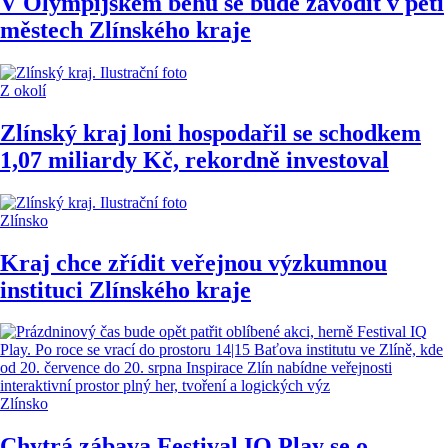
V Olympijském běhu se bude závodit v pěti
městech Zlínského kraje
Z okolí
Zlínský kraj loni hospodařil se schodkem
1,07 miliardy Kč, rekordně investoval
Zlínsko
Kraj chce zřídit veřejnou výzkumnou
instituci Zlínského kraje
Zlínsko
Chytrá zábava Festival IQ Play se o