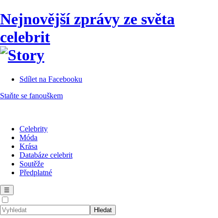
Nejnovější zprávy ze světa
celebrit
Sdílet na Facebooku
Staňte se fanouškem
Celebrity
Móda
Krása
Databáze celebrit
Soutěže
Předplatné
☰