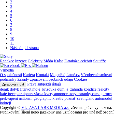
2
3
4
5
6
7
8
9
10
11
Následující strana
Redakce
Inzerce
Celebrity
Móda
Krása
Databáze celebrit
Soutěže
Vlmedia
O společnosti
Kariéra
Kontakt
Mojepředplatné.cz
Všeobecné smluvní
podmínky
Zásady zpracování osobních údajů
Cookies
Práva subjektů údajů
Zpracování dat
denik
dotyk
fitzivot
moje_krizovka
dum_a_zahrada
kondice
realcity
kafe
ireceptar
tipcars
vlasta
kvety
annonce
story
estranky
cars
igurmet
prekvapeni
national_geographic
kreativ
poznat_svet
iglanc
automodul
koktejl
Copyright ©
VLTAVA LABE MEDIA a.s.
všechna práva vyhrazena.
Publikování, šíření nebo jakékoliv jiné užití obsahu pro jiné než osobní