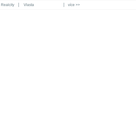
Realcity
Vlasta
více >>
Automodul.cz
Poznat svět