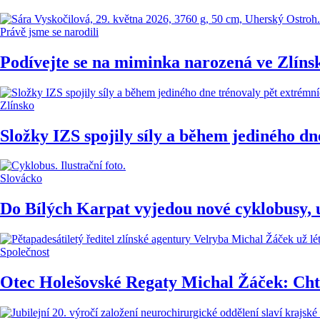
Právě jsme se narodili
Podívejte se na miminka narozená ve Zlíns
Zlínsko
Složky IZS spojily síly a během jediného d
Slovácko
Do Bílých Karpat vyjedou nové cyklobusy, 
Společnost
Otec Holešovské Regaty Michal Žáček: Chtě