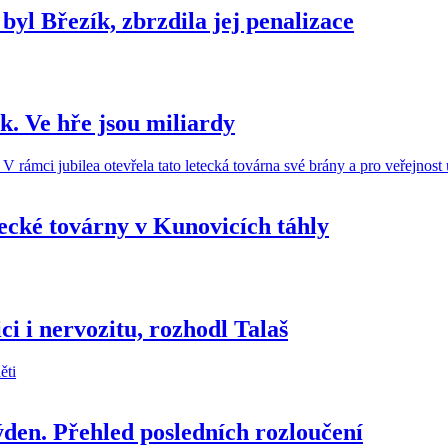
 byl Březík, zbrzdila jej penalizace
k. Ve hře jsou miliardy
cké továrny v Kunovicích táhly
i i nervozitu, rozhodl Talaš
týden. Přehled posledních rozloučení