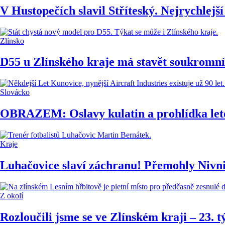
V Hustopečích slavil Stříteský. Nejrychlejší
Zlínsko
D55 u Zlínského kraje má stavět soukromní
Slovácko
OBRAZEM: Oslavy kulatin a prohlídka lete
Kraje
Luhačovice slaví záchranu! Přemohly Nivnic
Z okolí
Rozloučili jsme se ve Zlínském kraji – 23. 