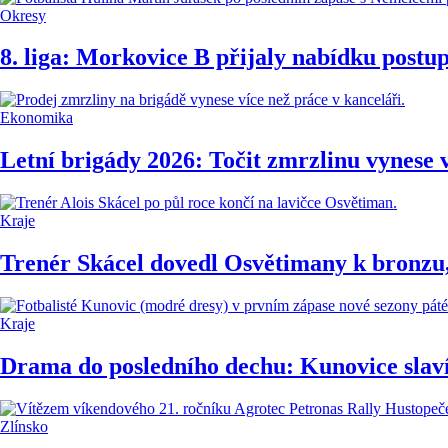
Okresy
8. liga: Morkovice B přijaly nabídku postu
Ekonomika
Letní brigády 2026: Točit zmrzlinu vynese v
Kraje
Trenér Skácel dovedl Osvětimany k bronzu, 
Kraje
Drama do posledního dechu: Kunovice slav
Zlínsko