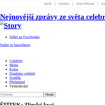
Deník
Kondice
Moje křížovka
Ka
National Geographic
Dotyk
Story
Nejnovější zprávy ze světa celebr
Koktejl
Sdílet na Facebooku
Staňte se fanouškem
Celebrity
Móda
Krása
Databáze celebrit
Soutěže
Předplatné
Vyhledávání
ŠTÍTEK: Zlínský kraj