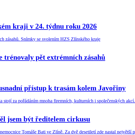
kém kraji v 24. týdnu roku 2026
ne trénovaly pět extrémních zásahů
usnadní přístup k trasám kolem Javořiny
l jsem být ředitelem cirkusu