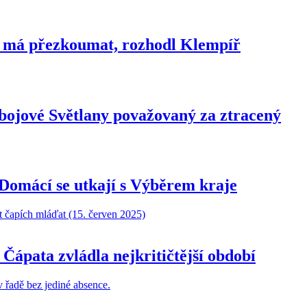
 má přezkoumat, rozhodl Klempíř
dbojové Světlany považovaný za ztracený
. Domácí se utkají s Výběrem kraje
Čápata zvládla nejkritičtější období