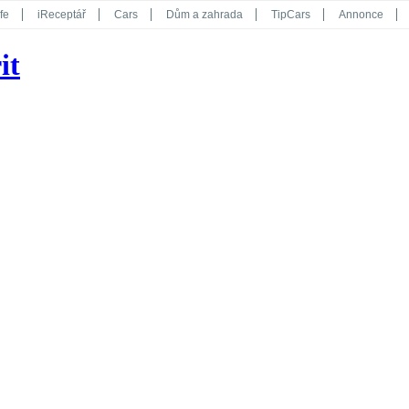
fe
iReceptář
Cars
Dům a zahrada
TipCars
Annonce
Květy
Překvapení
iGurmet
eStránky
Kreativ
iGlanc
it