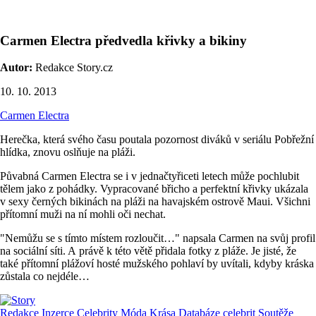
Carmen Electra předvedla křivky a bikiny
Autor:
Redakce Story.cz
10. 10. 2013
Carmen Electra
Herečka, která svého času poutala pozornost diváků v seriálu Pobřežní
hlídka, znovu oslňuje na pláži.
Půvabná Carmen Electra se i v jednačtyřiceti letech může pochlubit
tělem jako z pohádky. Vypracované břicho a perfektní křivky ukázala
v sexy černých bikinách na pláži na havajském ostrově Maui. Všichni
přítomní muži na ní mohli oči nechat.
"Nemůžu se s tímto místem rozloučit…" napsala Carmen na svůj profil
na sociální síti. A právě k této větě přidala fotky z pláže. Je jisté, že
také přítomní plážoví hosté mužského pohlaví by uvítali, kdyby kráska
zůstala co nejdéle…
Redakce
Inzerce
Celebrity
Móda
Krása
Databáze celebrit
Soutěže