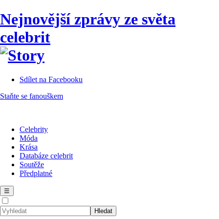
Nejnovější zprávy ze světa
celebrit
Sdílet na Facebooku
Staňte se fanouškem
Celebrity
Móda
Krása
Databáze celebrit
Soutěže
Předplatné
☰