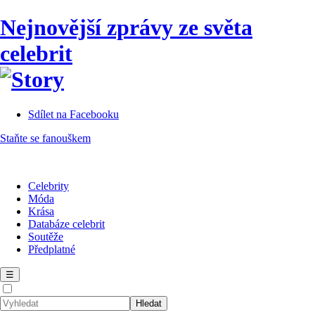
Nejnovější zprávy ze světa
celebrit
Sdílet na Facebooku
Staňte se fanouškem
Celebrity
Móda
Krása
Databáze celebrit
Soutěže
Předplatné
☰