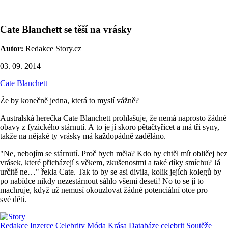
Cate Blanchett se těší na vrásky
Autor:
Redakce Story.cz
03. 09. 2014
Cate Blanchett
Že by konečně jedna, která to myslí vážně?
Australská herečka Cate Blanchett prohlašuje, že nemá naprosto žádné
obavy z fyzického stárnutí. A to je jí skoro pětačtyřicet a má tři syny,
takže na nějaké ty vrásky má každopádně zaděláno.
"Ne, nebojím se stárnutí. Proč bych měla? Kdo by chtěl mít obličej bez
vrásek, které přicházejí s věkem, zkušenostmi a také díky smíchu? Já
určitě ne…" řekla Cate. Tak to by se asi divila, kolik jejích kolegů by
po nabídce nikdy nezestárnout sáhlo všemi deseti! No to se jí to
machruje, když už nemusí okouzlovat žádné potenciální otce pro
své děti.
Redakce
Inzerce
Celebrity
Móda
Krása
Databáze celebrit
Soutěže