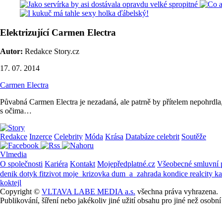
Elektrizující Carmen Electra
Autor:
Redakce Story.cz
17. 07. 2014
Carmen Electra
Půvabná Carmen Electra je nezadaná, ale patrně by přítelem nepohrdla
s očima…
Redakce
Inzerce
Celebrity
Móda
Krása
Databáze celebrit
Soutěže
Vlmedia
O společnosti
Kariéra
Kontakt
Mojepředplatné.cz
Všeobecné smluvní
denik
dotyk
fitzivot
moje_krizovka
dum_a_zahrada
kondice
realcity
k
koktejl
Copyright ©
VLTAVA LABE MEDIA a.s.
všechna práva vyhrazena.
Publikování, šíření nebo jakékoliv jiné užití obsahu pro jiné než os