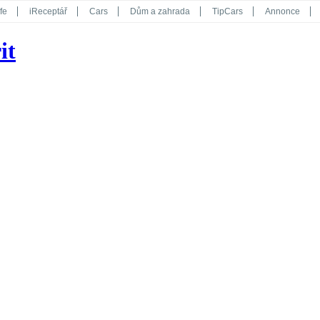
fe
iReceptář
Cars
Dům a zahrada
TipCars
Annonce
Květy
Překvapení
iGurmet
eStránky
Kreativ
iGlanc
it