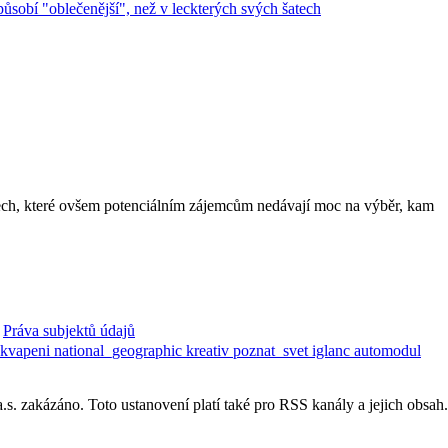
itech, které ovšem potenciálním zájemcům nedávají moc na výběr, kam
Práva subjektů údajů
ekvapeni
national_geographic
kreativ
poznat_svet
iglanc
automodul
. zakázáno. Toto ustanovení platí také pro RSS kanály a jejich obsah.