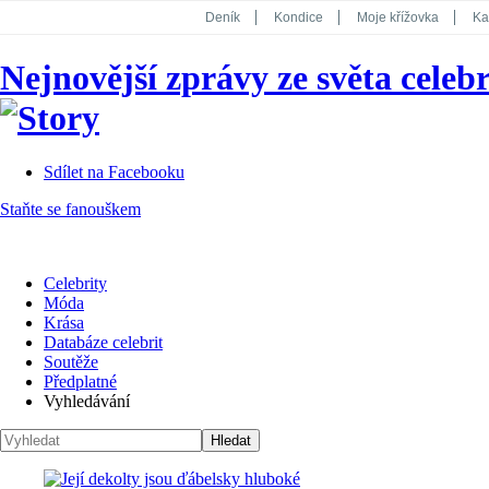
Deník
Kondice
Moje křížovka
Ka
National Geographic
Dotyk
Story
Nejnovější zprávy ze světa celebr
Koktejl
Sdílet na Facebooku
Staňte se fanouškem
Celebrity
Móda
Krása
Databáze celebrit
Soutěže
Předplatné
Vyhledávání