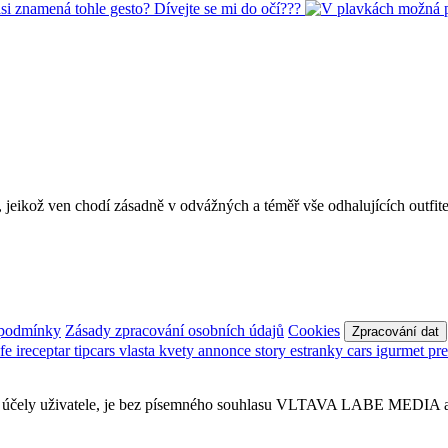
, jeikož ven chodí zásadně v odvážných a téměř vše odhalujících outf
 podmínky
Zásady zpracování osobních údajů
Cookies
Zpracování dat
afe
ireceptar
tipcars
vlasta
kvety
annonce
story
estranky
cars
igurmet
pr
obní účely uživatele, je bez písemného souhlasu VLTAVA LABE MEDIA a.s