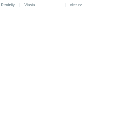
Realcity
Vlasta
více >>
Automodul.cz
Poznat svět