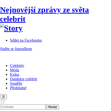
Nejnovější zprávy ze světa
celebrit
Sdílet na Facebooku
Staňte se fanouškem
Celebrity
Móda
Krása
Databáze celebrit
Soutěže
Předplatné
☰