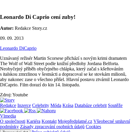
Leonardo Di Caprio cení zuby!
Autor:
Redakce Story.cz
09. 09. 2013
Leonardo DiCaprio
Uznávaný režisér Martin Scorsese přichází s novým krimi dramatem
The Wolf of Wall Street podle knižní předlohy Jordana Belforta.
Neobyčejný příběh obyčejného chlápka, který začal s kšeftováním
s italskou zmrzlinou v šestnácti a dopracoval se ke stovkám milionů,
aby nakonec zase o všechno přišel. Hlavní postavu ztvárnil Leonardo
DiCaprio. Film dorazí do kin 14. listopadu.
Zdroj: Youtube
Redakce
Inzerce
Celebrity
Móda
Krása
Databáze celebrit
Soutěže
Vlmedia
O společnosti
Kariéra
Kontakt
Mojepředplatné.cz
Všeobecné smluvní
podmínky
Zásady zpracování osobních údajů
Cookies