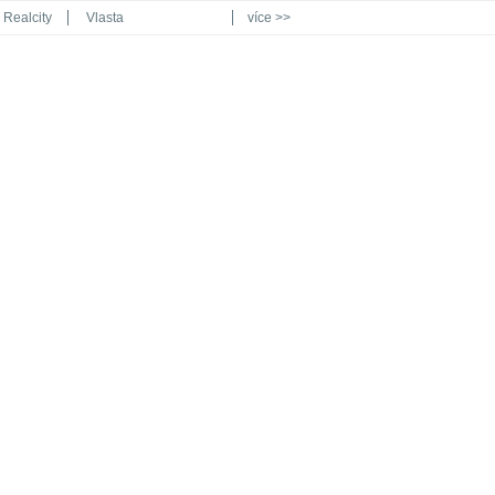
Realcity
Vlasta
více >>
Automodul.cz
Poznat svět