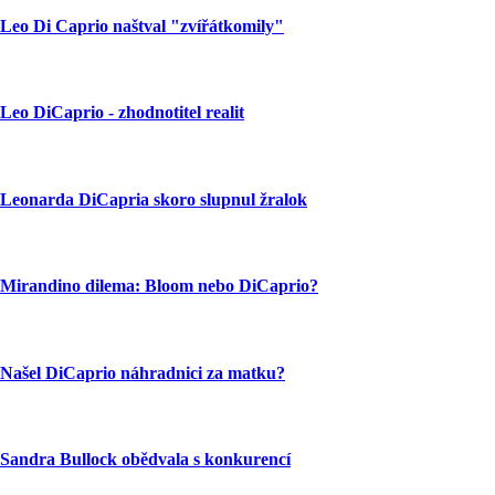
Leo Di Caprio naštval "zvířátkomily"
Leo DiCaprio - zhodnotitel realit
Leonarda DiCapria skoro slupnul žralok
Mirandino dilema: Bloom nebo DiCaprio?
Našel DiCaprio náhradnici za matku?
Sandra Bullock obědvala s konkurencí