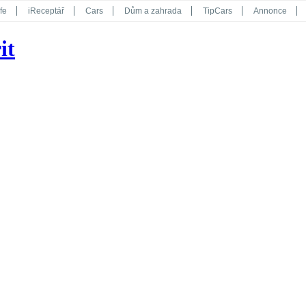
fe
iReceptář
Cars
Dům a zahrada
TipCars
Annonce
Květy
Překvapení
iGurmet
eStránky
Kreativ
iGlanc
it