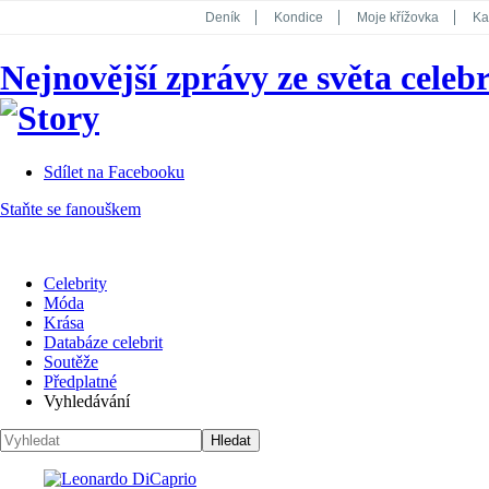
Deník
Kondice
Moje křížovka
Ka
National Geographic
Dotyk
Story
Nejnovější zprávy ze světa celebr
Koktejl
Sdílet na Facebooku
Staňte se fanouškem
Celebrity
Móda
Krása
Databáze celebrit
Soutěže
Předplatné
Vyhledávání