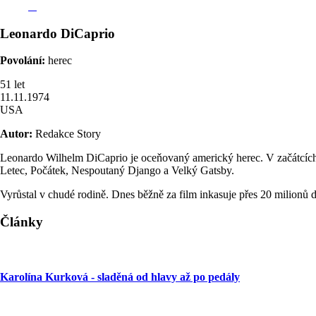
Leonardo
DiCaprio
Povolání:
herec
51
let
11.11.1974
USA
Autor:
Redakce Story
Leonardo Wilhelm DiCaprio je oceňovaný americký herec. V začátcích z
Letec, Počátek, Nespoutaný Django a Velký Gatsby.
Vyrůstal v chudé rodině. Dnes běžně za film inkasuje přes 20 milionů 
Články
Karolína Kurková - sladěná od hlavy až po pedály