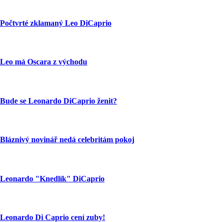
Počtvrté zklamaný Leo DiCaprio
Leo má Oscara z východu
Bude se Leonardo DiCaprio ženit?
Bláznivý novinář nedá celebritám pokoj
Leonardo "Knedlík" DiCaprio
Leonardo Di Caprio cení zuby!