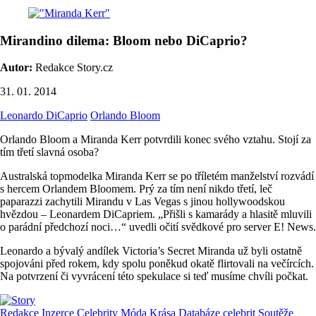
Mirandino dilema: Bloom nebo DiCaprio?
Autor:
Redakce Story.cz
31. 01. 2014
Leonardo DiCaprio
Orlando Bloom
Orlando Bloom a Miranda Kerr potvrdili konec svého vztahu. Stojí za
tím třetí slavná osoba?
Australská topmodelka Miranda Kerr se po tříletém manželství rozvádí
s hercem Orlandem Bloomem. Prý za tím není nikdo třetí, leč
paparazzi zachytili Mirandu v Las Vegas s jinou hollywoodskou
hvězdou – Leonardem DiCapriem. „Přišli s kamarády a hlasitě mluvili
o parádní předchozí noci…“ uvedli očití svědkové pro server E! News.
Leonardo a bývalý andílek Victoria’s Secret Miranda už byli ostatně
spojováni před rokem, kdy spolu poněkud okatě flirtovali na večírcích.
Na potvrzení či vyvrácení této spekulace si teď musíme chvíli počkat.
Redakce
Inzerce
Celebrity
Móda
Krása
Databáze celebrit
Soutěže