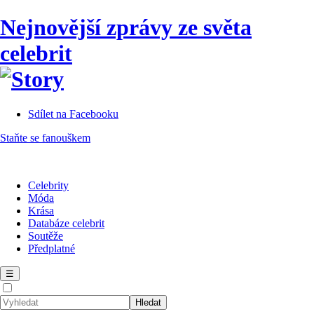
Nejnovější zprávy ze světa
celebrit
Sdílet na Facebooku
Staňte se fanouškem
Celebrity
Móda
Krása
Databáze celebrit
Soutěže
Předplatné
☰