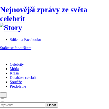
Nejnovější zprávy ze světa
celebrit
Sdílet na Facebooku
Staňte se fanouškem
Celebrity
Móda
Krása
Databáze celebrit
Soutěže
Předplatné
☰