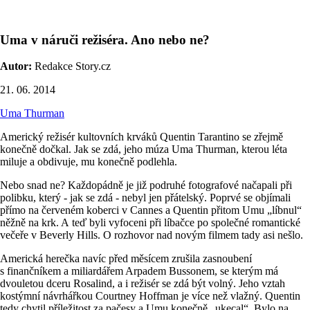
Uma v náruči režiséra. Ano nebo ne?
Autor:
Redakce Story.cz
21. 06. 2014
Uma Thurman
Americký režisér kultovních krváků Quentin Tarantino se zřejmě
konečně dočkal. Jak se zdá, jeho múza Uma Thurman, kterou léta
miluje a obdivuje, mu konečně podlehla.
Nebo snad ne? Každopádně je již podruhé fotografové načapali při
polibku, který - jak se zdá - nebyl jen přátelský. Poprvé se objímali
přímo na červeném koberci v Cannes a Quentin přitom Umu „líbnul“
něžně na krk. A teď byli vyfoceni při líbačce po společné romantické
večeře v Beverly Hills. O rozhovor nad novým filmem tady asi nešlo.
Americká herečka navíc před měsícem zrušila zasnoubení
s finančníkem a miliardářem Arpadem Bussonem, se kterým má
dvouletou dceru Rosalind, a i režisér se zdá být volný. Jeho vztah
kostýmní návrhářkou Courtney Hoffman je více než vlažný. Quentin
tedy chytil příležitost za pačesy a Umu konečně „ukecal“. Bylo na